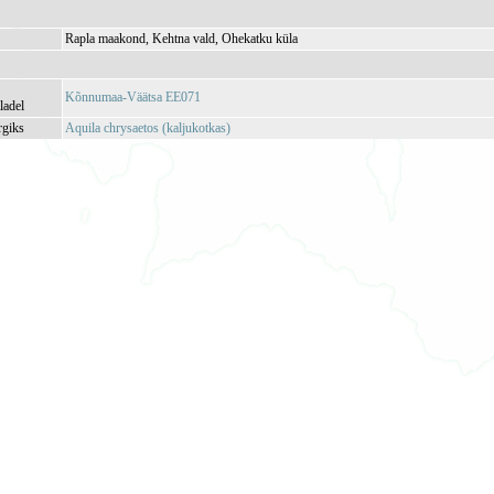
Rapla maakond, Kehtna vald, Ohekatku küla
Kõnnumaa-Väätsa EE071
ladel
rgiks
Aquila chrysaetos (kaljukotkas)