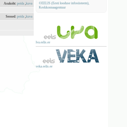
©EELIS (Eesti looduse infosüsteem),
Asukoht:
peida
,
kuva
Keskkonnaagentuur
Seosed:
peida
,
kuva
lva.eelis.ee
veka.eelis.ee