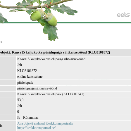
ne
ikobjekt: Keava15 kaljukotka püsielupaiga sihtkaitsevöönd (KLO3101872)
Keava15 kaljukotka püsielupaiga sihtkaitsevöönd
Jah
KLO3101872
endine kaitsealune
püsielupaik
püsielupaiga sihtkaitsevöönd
Keava15 kaljukotka püsielupaik (KLO3001641)
53,9
Jah
0
Ib - Kõnnumaa
Ava objekti andmed Keskkonnaportaalis
is:
https://keskkonnaportaal.ee/...