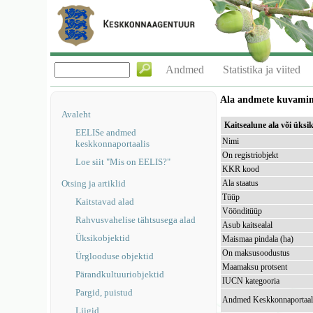
Andmed
Statistika ja viited
Ala andmete kuvami
Avaleht
Kaitsealune ala või üks
EELISe andmed
Nimi
keskkonnaportaalis
On registriobjekt
Loe siit "Mis on EELIS?"
KKR kood
Otsing ja artiklid
Ala staatus
Tüüp
Kaitstavad alad
Vöönditüüp
Rahvusvahelise tähtsusega alad
Asub kaitsealal
Üksikobjektid
Maismaa pindala (ha)
On maksusoodustus
Ürglooduse objektid
Maamaksu protsent
Pärandkultuuriobjektid
IUCN kategooria
Pargid, puistud
Andmed Keskkonnaportaal
Liigid