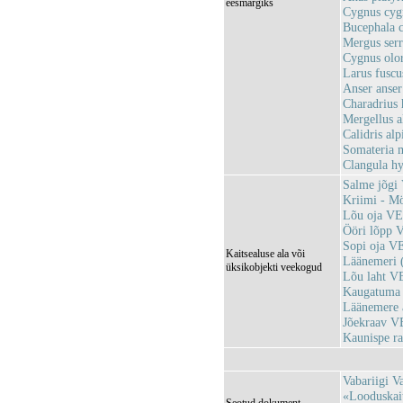
eesmärgiks
Cygnus cygn
Bucephala c
Mergus serr
Cygnus olo
Larus fusc
Anser anser
Charadrius h
Mergellus a
Calidris alp
Somateria m
Clangula hy
Salme jõg
Kriimi - M
Lõu oja V
Ööri lõpp
Sopi oja V
Kaitsealuse ala või
Läänemeri 
üksikobjekti veekogud
Lõu laht 
Kaugatuma
Läänemere 
Jõekraav 
Kaunispe 
Vabariigi V
«Looduskait