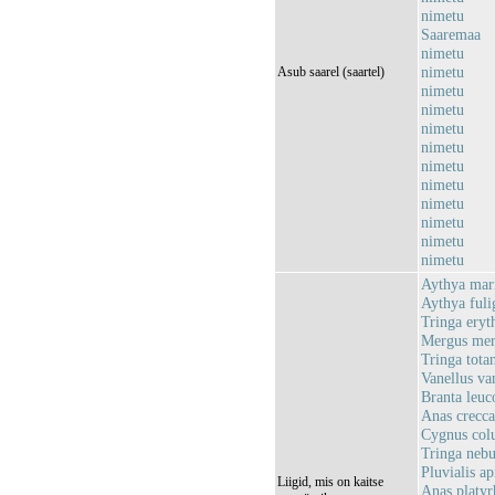
nimetu
Saaremaa
nimetu
nimetu
Asub saarel (saartel)
nimetu
nimetu
nimetu
nimetu
nimetu
nimetu
nimetu
nimetu
nimetu
nimetu
Aythya mari
Aythya fulig
Tringa eryt
Mergus merg
Tringa totan
Vanellus van
Branta leuc
Anas crecca 
Cygnus colu
Tringa nebul
Pluvialis ap
Liigid, mis on kaitse
Anas platyr