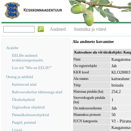
Andmed
Statistika ja viited
Ala andmete kuvamine
Avaleht
Kaitsealune ala või üksikobjekt: K
EELISe andmed
Kaugatoma-
Nimi
keskkonnaportaalis
Jah
On registriobjekt
Loe siit "Mis on EELIS?"
KLO20003
KKR kood
Otsing ja artiklid
kaitsealune
Ala staatus
Kaitstavad alad
hoiuala
Tüüp
254,2
Maismaa pindala (ha)
Rahvusvahelise tähtsusega alad
Siseveekogude pindala
Üksikobjektid
1
(ha)
Ürglooduse objektid
Jah
On maksusoodustus
50
Pärandkultuuriobjektid
Maamaksu protsent
VI - Piirat
IUCN kategooria
Pargid, puistud
Kaugatoma-
Liigid