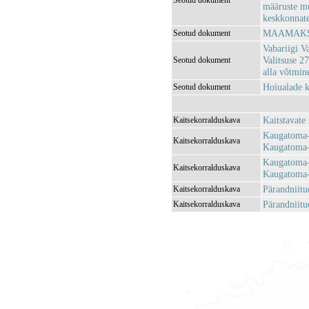
Seotud dokument
määruste m
keskkonnatee
MAAMAKSU
Seotud dokument
Vabariigi V
Valitsuse 2
Seotud dokument
alla võtmi
Hoiualade k
Seotud dokument
Kaitstavate
Kaitsekorralduskava
Kaugatoma-
Kaitsekorralduskava
Kaugatoma-
Kaugatoma-
Kaitsekorralduskava
Kaugatoma-
Pärandniitu
Kaitsekorralduskava
Pärandniitu
Kaitsekorralduskava