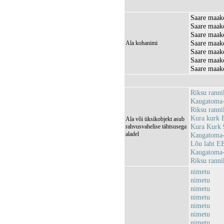
Saare maak
Saare maako
Saare maak
Saare maak
Ala kohanimi
Saare maak
Saare maako
Saare maak
Riksu rann
Kaugatoma-
Riksu rann
Kura kurk
Ala või üksikobjekt asub
Kura Kurk 
rahvusvahelise tähtsusega
aladel
Kaugatoma-
Lõu laht E
Kaugatoma
Riksu rann
nimetu
nimetu
nimetu
nimetu
nimetu
nimetu
nimetu