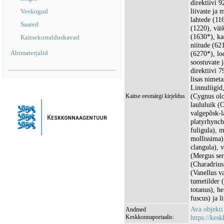
direktiivi 
liivaste ja
Veekogud
lahtede (11
Saared
(1220), väi
(1630*), ka
Kaitsekorralduskavad
niitude (621
Abimaterjalid
(6270*), lo
soostuvate 
direktiivi 
lisas nimet
Linnuliigid
(Cygnus olo
Kaitse eesmärgi kirjeldus
laululuik (
valgepõsk-l
platyrhyncho
fuligula), 
mollissima)
clangula), 
(Mergus ser
(Charadrius 
(Vanellus va
tumetilder 
totanus), h
fuscus) ja l
Ava objekt
Andmed
Keskkonnaportaalis:
https://kesk