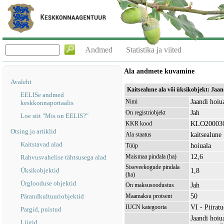
Andmed
Statistika ja viited
Ala andmete kuvamine
Avaleht
Kaitsealune ala või üksikobjekt: Jaa
EELISe andmed
Jaandi hoiu
Nimi
keskkonnaportaalis
Jah
On registriobjekt
Loe siit "Mis on EELIS?"
KLO20003
KKR kood
Otsing ja artiklid
kaitsealune
Ala staatus
Kaitstavad alad
hoiuala
Tüüp
12,6
Maismaa pindala (ha)
Rahvusvahelise tähtsusega alad
Siseveekogude pindala
Üksikobjektid
1,8
(ha)
Ürglooduse objektid
Jah
On maksusoodustus
50
Pärandkultuuriobjektid
Maamaksu protsent
VI - Piirat
IUCN kategooria
Pargid, puistud
Jaandi hoiu
Liigid