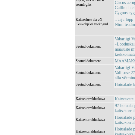
Liigid, mis on kaitse
Circus aeru
eesmärgiks
Gallinula ch
Cygnus cygn
Türju lõp
Kaitsealuse ala või
üksikobjekti veekogud
Nimi tead
Vabariigi V
«Looduskait
Seotud dokument
määruste m
keskkonnatee
MAAMAKSU
Seotud dokument
Vabariigi V
Valitsuse 2
Seotud dokument
alla võtmi
Hoiualade k
Seotud dokument
Kaitstavate
Kaitsekorralduskava
97 hoiuala 
Kaitsekorralduskava
kaitsekorra
Hoiualade p
Kaitsekorralduskava
kaitsekorra
Hoiualade p
Kaitsekorralduskava
kaitsekorra