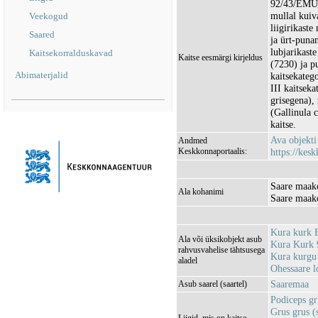
92/43/EMÜ I
mullal kuiv
Veekogud
liigirikast
Saared
ja ürt-puna
lubjarikast
Kaitsekorralduskavad
Kaitse eesmärgi kirjeldus
(7230) ja p
Abimaterjalid
kaitsekatego
III kaitseka
grisegena), 
(Gallinula 
kaitse.
Ava objekt
Andmed
Keskkonnaportaalis:
https://kesk
Saare maako
Ala kohanimi
Saare maak
Kura kurk
Ala või üksikobjekt asub
Kura Kurk 
rahvusvahelise tähtsusega
Kura kurgu
aladel
Ohessaare 
Saaremaa
Asub saarel (saartel)
Podiceps gr
Grus grus (