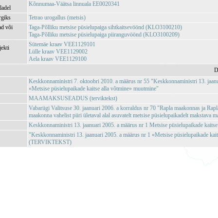
Kõnnumaa-Väätsa linnuala EE0020341
ladel
rgiks
Tetrao urogallus (metsis)
ad või
Taga-Põlliku metsise püsielupaiga sihtkaitsevöönd (KLO3100210)
Taga-Põlliku metsise püsielupaiga piiranguvöönd (KLO3100209)
Sütemäe kraav VEE1129101
jekti
Lülle kraav VEE1129002
Aela kraav VEE1129100
D
Keskkonnaministri 7. oktoobri 2010. a määrus nr 55 "Keskkonnaministri 13. jaanu
«Metsise püsielupaikade kaitse alla võtmine» muutmine"
MAAMAKSUSEADUS (terviktekst)
Vabariigi Valitsuse 30. jaanuari 2006. a korraldus nr 70 "Rapla maakonnas ja Ra
maakonna vahelist piiri ületaval alal asuvatelt metsise püsielupaikadelt makstava
Keskkonnaministri 13. jaanuari 2005. a määrus nr 1 Metsise püsielupaikade kaitse
"Keskkonnaministri 13. jaanuari 2005. a määrus nr 1 «Metsise püsielupaikade kait
(TERVIKTEKST)