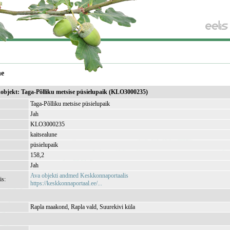
ne
ikobjekt: Taga-Põlliku metsise püsielupaik (KLO3000235)
Taga-Põlliku metsise püsielupaik
Jah
KLO3000235
kaitsealune
püsielupaik
158,2
Jah
Ava objekti andmed Keskkonnaportaalis
is:
https://keskkonnaportaal.ee/...
Rapla maakond, Rapla vald, Suurekivi küla