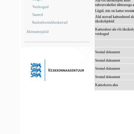
Ala või üksikobjekt asub
rahvusvahelise tähtsusega a
Veekogud
Liigid, mis on kaitse eesmä
Saared
Alal asuvad kaitsealused al
üksikobjektid
Kaitsekorralduskavad
Kaitsealuse ala või üksikob
Abimaterjalid
veekogud
Seotud dokument
Seotud dokument
Seotud dokument
Seotud dokument
Kaitsekorra alus