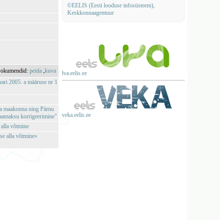
©EELIS (Eesti looduse infosüsteem),
Keskkonnaagentuur
okumendid:
peida
,
kuva
lva.eelis.ee
ari 2005. a määruse nr 1
pla maakonna ning Pärnu
veka.eelis.ee
 maamaksu korrigeerimine"
 alla võtmine
se alla võtmine»