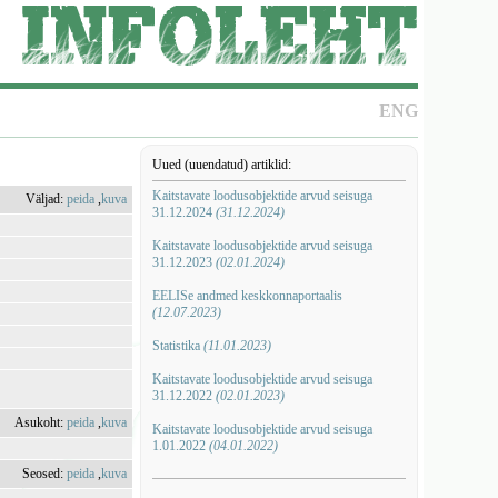
ENG
Uued (uuendatud) artiklid:
Kaitstavate loodusobjektide arvud seisuga
Väljad:
peida
,
kuva
31.12.2024
(31.12.2024)
Kaitstavate loodusobjektide arvud seisuga
31.12.2023
(02.01.2024)
EELISe andmed keskkonnaportaalis
(12.07.2023)
Statistika
(11.01.2023)
Kaitstavate loodusobjektide arvud seisuga
31.12.2022
(02.01.2023)
Asukoht:
peida
,
kuva
Kaitstavate loodusobjektide arvud seisuga
1.01.2022
(04.01.2022)
Seosed:
peida
,
kuva