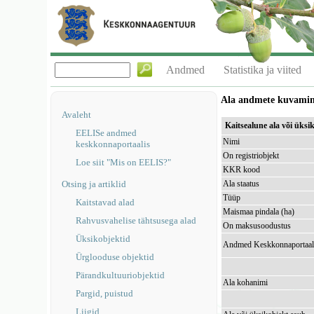
Andmed
Statistika ja viited
Ala andmete kuvami
Avaleht
Kaitsealune ala või üks
EELISe andmed
Nimi
keskkonnaportaalis
On registriobjekt
Loe siit "Mis on EELIS?"
KKR kood
Otsing ja artiklid
Ala staatus
Tüüp
Kaitstavad alad
Maismaa pindala (ha)
Rahvusvahelise tähtsusega alad
On maksusoodustus
Üksikobjektid
Andmed Keskkonnaportaal
Ürglooduse objektid
Pärandkultuuriobjektid
Ala kohanimi
Pargid, puistud
Liigid