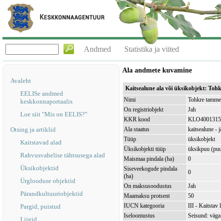
Andmed
Statistika ja viited
Ala andmete kuvamine
Avaleht
Kaitsealune ala või üksikobjekt: T
EELISe andmed
Nimi
Tohkre tamm
keskkonnaportaalis
On registriobjekt
Jah
Loe siit "Mis on EELIS?"
KKR kood
KLO4001315
Otsing ja artiklid
Ala staatus
kaitsealune - j
Tüüp
üksikobjekt
Kaitstavad alad
Üksikobjekti tüüp
üksikpuu (pu
Rahvusvahelise tähtsusega alad
Maismaa pindala (ha)
0
Üksikobjektid
Siseveekogude pindala
0
(ha)
Ürglooduse objektid
On maksusoodustus
Jah
Pärandkultuuriobjektid
Maamaksu protsent
50
IUCN kategooria
III - Kaitstav
Pargid, puistud
Iseloomustus
Seisund: väga
Liigid