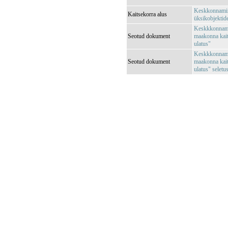
Keskkonnamini
Kaitsekorra alus
üksikobjektide
Keskkkonnamin
Seotud dokument
maakonna kait
ulatus"
Keskkkonnamin
Seotud dokument
maakonna kait
ulatus" seletus