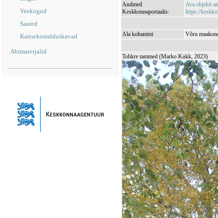
Andmed
Ava objekti 
Veekogud
Keskkonnaportaalis:
https://keskko
Saared
Ala kohanimi
Võru maakond,
Kaitsekorralduskavad
Abimaterjalid
Tohkre tammed (Marko Kukk, 2023)