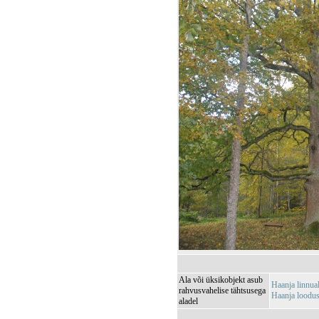
Ala või üksikobjekt asub
Haanja linnu
rahvusvahelise tähtsusega
Haanja loodu
aladel