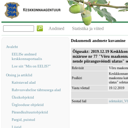
Andmed
Statistika ja viited
Dokumendi andmete kuvamine
Avaleht
Õigusakt: 2019.12.19 Keskkkonn
EELISe andmed
määruse nr 77 "Võru maakonna 
keskkonnaportaalis
nende piiranguvööndi ulatus" se
Loe siit "Mis on EELIS?"
Rekvisiit
Võru maakonna
Keskkkonnamin
Otsing ja artiklid
Pealkiri
maakonna kait
Kaitstavad alad
ulatus" seletus
Vastu võetud
19.12.2019
Rahvusvahelise tähtsusega alad
Üksikobjektid
Seotud fail
seletuskiri_V
Ürglooduse objektid
Pärandkultuuriobjektid
Pargid, puistud
Liigid