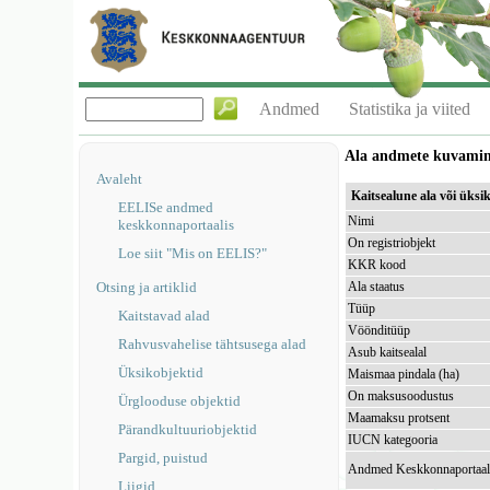
Andmed
Statistika ja viited
Ala andmete kuvami
Avaleht
Kaitsealune ala või üks
EELISe andmed
Nimi
keskkonnaportaalis
On registriobjekt
Loe siit "Mis on EELIS?"
KKR kood
Otsing ja artiklid
Ala staatus
Tüüp
Kaitstavad alad
Vöönditüüp
Rahvusvahelise tähtsusega alad
Asub kaitsealal
Üksikobjektid
Maismaa pindala (ha)
On maksusoodustus
Ürglooduse objektid
Maamaksu protsent
Pärandkultuuriobjektid
IUCN kategooria
Pargid, puistud
Andmed Keskkonnaportaal
Liigid