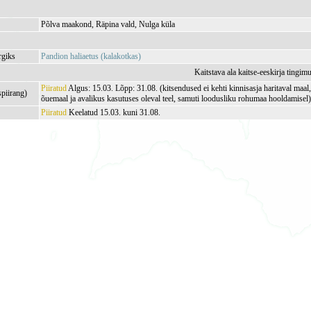
Põlva maakond, Räpina vald, Nulga küla
rgiks
Pandion haliaetus (kalakotkas)
Kaitstava ala kaitse-eeskirja tingim
Piiratud
Algus: 15.03. Lõpp: 31.08. (kitsendused ei kehti kinnisasja haritaval maa
spiirang)
õuemaal ja avalikus kasutuses oleval teel, samuti loodusliku rohumaa hooldamisel
Piiratud
Keelatud 15.03. kuni 31.08.