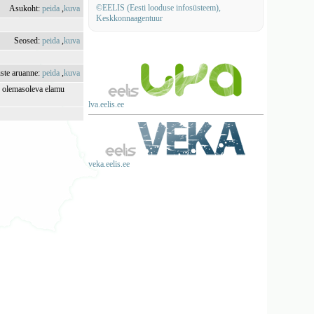
©EELIS (Eesti looduse infosüsteem),
Asukoht:
peida
,
kuva
Keskkonnaagentuur
Seosed:
peida
,
kuva
uste aruanne:
peida
,
kuva
l, olemasoleva elamu
)
lva.eelis.ee
veka.eelis.ee