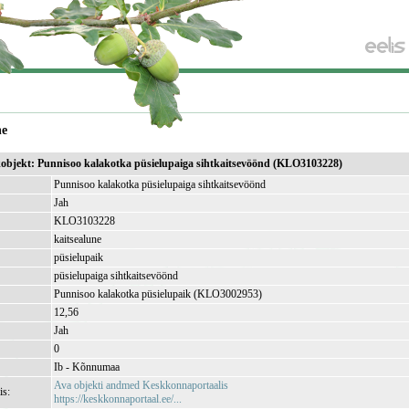
ne
ikobjekt: Punnisoo kalakotka püsielupaiga sihtkaitsevöönd (KLO3103228)
Punnisoo kalakotka püsielupaiga sihtkaitsevöönd
Jah
KLO3103228
kaitsealune
püsielupaik
püsielupaiga sihtkaitsevöönd
Punnisoo kalakotka püsielupaik (KLO3002953)
12,56
Jah
0
Ib - Kõnnumaa
Ava objekti andmed Keskkonnaportaalis
is:
https://keskkonnaportaal.ee/...