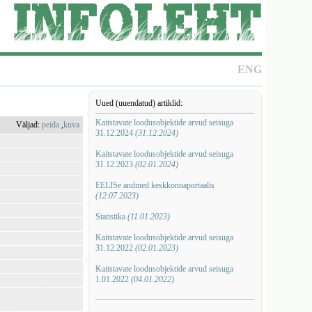
ENG
Uued (uuendatud) artiklid:
Kaitstavate loodusobjektide arvud seisuga
Väljad:
peida
,
kuva
31.12.2024
(31.12.2024)
Kaitstavate loodusobjektide arvud seisuga
31.12.2023
(02.01.2024)
EELISe andmed keskkonnaportaalis
(12.07.2023)
Statistika
(11.01.2023)
Kaitstavate loodusobjektide arvud seisuga
31.12.2022
(02.01.2023)
Kaitstavate loodusobjektide arvud seisuga
1.01.2022
(04.01.2022)