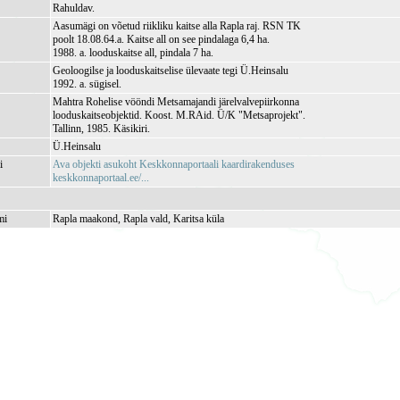
Rahuldav.
Aasumägi on võetud riikliku kaitse alla Rapla raj. RSN TK
poolt 18.08.64.a. Kaitse all on see pindalaga 6,4 ha.
1988. a. looduskaitse all, pindala 7 ha.
Geoloogilse ja looduskaitselise ülevaate tegi Ü.Heinsalu
1992. a. sügisel.
Mahtra Rohelise vööndi Metsamajandi järelvalvepiirkonna
looduskaitseobjektid. Koost. M.RAid. Ü/K "Metsaprojekt".
Tallinn, 1985. Käsikiri.
Ü.Heinsalu
i
Ava objekti asukoht Keskkonnaportaali kaardirakenduses
keskkonnaportaal.ee/...
mi
Rapla maakond, Rapla vald, Karitsa küla