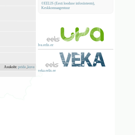
©EELIS (Eesti looduse infosüsteem),
Keskkonnaagentuur
lva.eelis.ee
Asukoht:
peida
,
kuva
veka.eelis.ee