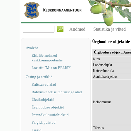
Andmed
Statistika ja viited
Ürglooduse objektid
Avaleht
Ürglooduse objekt: Aas
EELISe andmed
Nimi
keskkonnaportaalis
Loodusobjekt
Loe siit "Mis on EELIS?"
Kaitsealune ala
Otsing ja artiklid
Asukohakirjeldus
Kaitstavad alad
Rahvusvahelise tähtsusega alad
Üksikobjektid
Iseloomustus
Ürglooduse objektid
Pärandkultuuriobjektid
Pargid, puistud
Tähtsus
Liigid