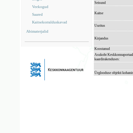
Seisund
Veekogud
Kaitse
Saared
Kaitsekorralduskavad
Uuritus
Abimaterjalid
Kirjandus
Koostanud
Asukoht Keskkonnaportaal
kaardirakenduses:
Ürglooduse objekti kohani