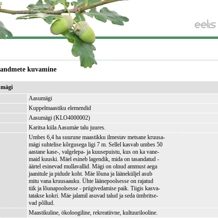
e andmete kuvamine
umägi
Aasumägi
Kuppelmaastiku elemendid
Aasumägi (KLO4000002)
Karitsa küla Aasumäe talu juures.
Umbes 6,4 ha suurune maastikku ilmestav metsane kruusa-
mägi suhtelise kõrgusega ligi 7 m. Sellel kasvab umbes 50
aastane kase-, valgelepa- ja kuusepuistu, kus on ka vane-
maid kuuski. Mäel esineb lagendik, mida on tasandatud -
äärtel esinevad mullavallid. Mägi on olnud ammust aega
jaanitule ja pidude koht. Mäe lõuna ja lääneküljel asub
mitu vana kruusaauku. Ühte läänepoolsesse on rajatud
tiik ja lõunapoolsesse - prügivedamise paik. Tiigis kasva-
tatakse kokri. Mäe jalamil asuvad talud ja seda ümbritse-
vad põllud.
Maastikuline, ökoloogiline, rekreatiivne, kultuurilooline.