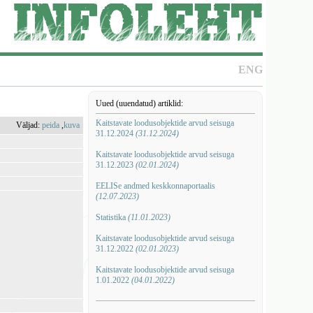
ENG
Uued (uuendatud) artiklid:
Kaitstavate loodusobjektide arvud seisuga
Väljad:
peida
,
kuva
31.12.2024
(31.12.2024)
Kaitstavate loodusobjektide arvud seisuga
31.12.2023
(02.01.2024)
EELISe andmed keskkonnaportaalis
(12.07.2023)
Statistika
(11.01.2023)
Kaitstavate loodusobjektide arvud seisuga
31.12.2022
(02.01.2023)
Kaitstavate loodusobjektide arvud seisuga
1.01.2022
(04.01.2022)