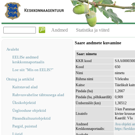
Andmed
Statistika ja viited
Saare andmete kuvamine
Avaleht
Saar: nimetu
EELISe andmed
KKR kood
SAA0000300
keskkonnaportaalis
Kood
650
Loe siit "Mis on EELIS?"
Nimi
nimetu
Otsing ja artiklid
Rühma nimi
Võrkrahu
Kaitse
Täielikult kait
Kaitstavad alad
Pindala (ha)
1,2667
Rahvusvahelise tähtsusega alad
Pindala (ha, põhikaardilt)
0,909
Üksikobjektid
Ümbermõõt (km)
1,30512
3 km Pammana 
Ürglooduse objektid
Lisainfo
kivine kruusas
Pärandkultuuriobjektid
Kaardil: VIa
Andmed
Ava objekti 
Pargid, puistud
Keskkonnaportaalis:
https://keskko
Liigid
Asukoht