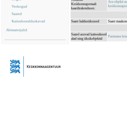
Ava objekti a
Keskkonnaportaali
keskkonnaporta
Veekogud
kaardirakenduses:
Saared
Kaitsekorralduskavad
Saare haldusüksused
Saare maakon
Abimaterjalid
Saarel asuvad kaitsealused
Pammana hoi
alad ning üksikobjektid