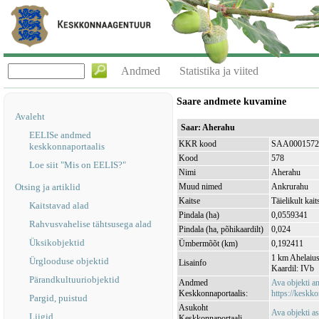
Andmed
Statistika ja viited
Saare andmete kuvamine
Avaleht
Saar: Aherahu
EELISe andmed
KKR kood
SAA0001572
keskkonnaportaalis
Kood
578
Loe siit "Mis on EELIS?"
Nimi
Aherahu
Otsing ja artiklid
Muud nimed
Ankrurahu
Kaitse
Täielikult kait
Kaitstavad alad
Pindala (ha)
0,0559341
Rahvusvahelise tähtsusega alad
Pindala (ha, põhikaardilt)
0,024
Üksikobjektid
Ümbermõõt (km)
0,192411
1 km Ahelaiust
Ürglooduse objektid
Lisainfo
Kaardil: IVb
Pärandkultuuriobjektid
Andmed
Ava objekti 
Keskkonnaportaalis:
https://keskko
Pargid, puistud
Asukoht
Ava objekti a
Liigid
Keskkonnaportaali