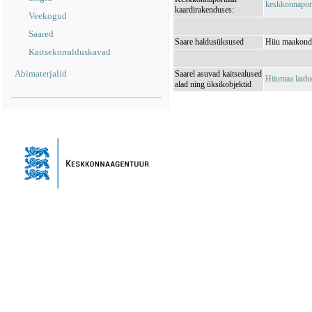
keskkonnaporta
kaardirakenduses:
Veekogud
Saared
Saare haldusüksused
Hiiu maakond
Kaitsekorralduskavad
Abimaterjalid
Saarel asuvad kaitsealused
Hiiumaa laid
alad ning üksikobjektid