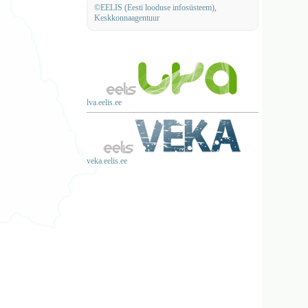
©EELIS (Eesti looduse infosüsteem),
Keskkonnaagentuur
lva.eelis.ee
veka.eelis.ee