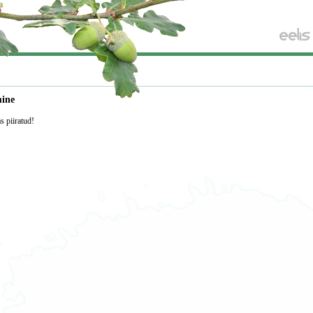
mine
äs piiratud!