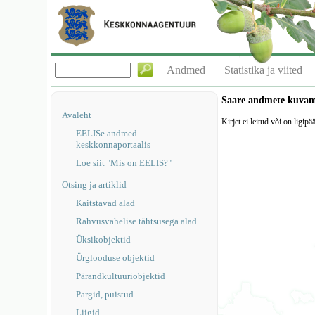
Andmed
Statistika ja viited
Saare andmete kuva
Avaleht
Kirjet ei leitud või on ligipä
EELISe andmed
keskkonnaportaalis
Loe siit "Mis on EELIS?"
Otsing ja artiklid
Kaitstavad alad
Rahvusvahelise tähtsusega alad
Üksikobjektid
Ürglooduse objektid
Pärandkultuuriobjektid
Pargid, puistud
Liigid