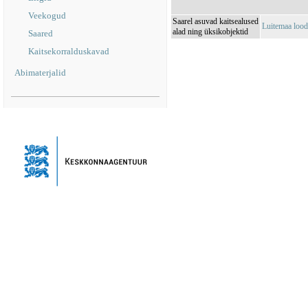
Veekogud
Saarel asuvad kaitsealused
Luitemaa loo
alad ning üksikobjektid
Saared
Kaitsekorralduskavad
Abimaterjalid