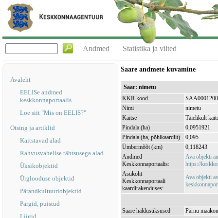
Andmed
Statistika ja viited
Saare andmete kuvamine
Avaleht
Saar: nimetu
EELISe andmed
KKR kood
SAA0001200
keskkonnaportaalis
Nimi
nimetu
Loe siit "Mis on EELIS?"
Kaitse
Täielikult kait
Otsing ja artiklid
Pindala (ha)
0,0951921
Pindala (ha, põhikaardilt)
0,095
Kaitstavad alad
Ümbermõõt (km)
0,118243
Rahvusvahelise tähtsusega alad
Andmed
Ava objekti 
Keskkonnaportaalis:
https://keskko
Üksikobjektid
Asukoht
Ava objekti a
Ürglooduse objektid
Keskkonnaportaali
keskkonnaporta
kaardirakenduses:
Pärandkultuuriobjektid
Pargid, puistud
Saare haldusüksused
Pärnu maakond
Liigid