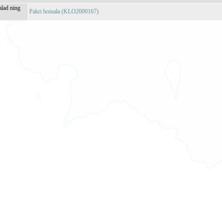
alad ning
Pakri hoiuala (KLO2000167)