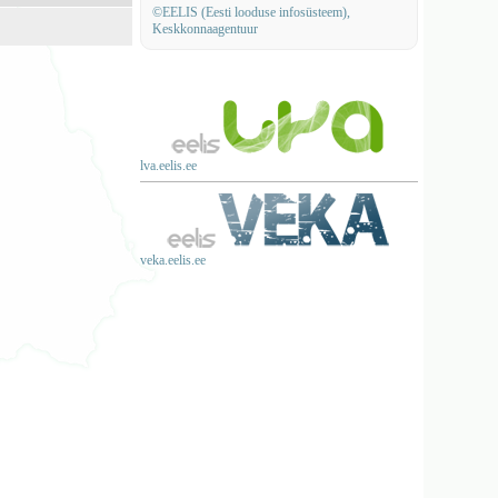
©EELIS (Eesti looduse infosüsteem),
Keskkonnaagentuur
lva.eelis.ee
veka.eelis.ee