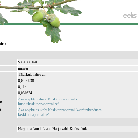
mine
SAA0001691
nimetu
Täielikult kaitse all
0,0496938
0,114
0,081634
Ava objekti andmed Keskkonnaportaalis
is:
https://keskkonnaportaal.ee/...
i
Ava objekti asukoht Keskkonnaportaali kaardirakenduses
keskkonnaportaal.ee/...
Harju maakond, Lääne-Harju vald, Kurkse küla