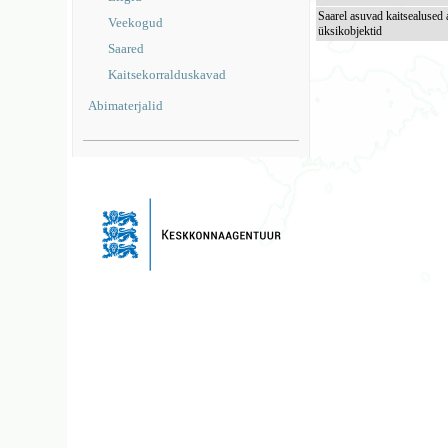
Saarel asuvad kaitsealused 
Veekogud
üksikobjektid
Saared
Kaitsekorralduskavad
Abimaterjalid