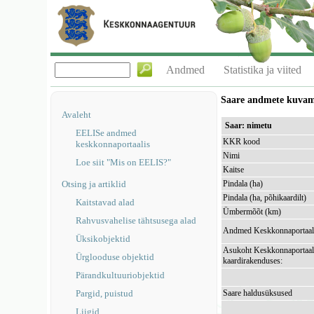
Andmed
Statistika ja viited
Saare andmete kuva
Avaleht
Saar: nimetu
EELISe andmed
KKR kood
keskkonnaportaalis
Nimi
Loe siit "Mis on EELIS?"
Kaitse
Otsing ja artiklid
Pindala (ha)
Pindala (ha, põhikaardilt)
Kaitstavad alad
Ümbermõõt (km)
Rahvusvahelise tähtsusega alad
Andmed Keskkonnaportaal
Üksikobjektid
Asukoht Keskkonnaportaal
Ürglooduse objektid
kaardirakenduses:
Pärandkultuuriobjektid
Pargid, puistud
Saare haldusüksused
Liigid