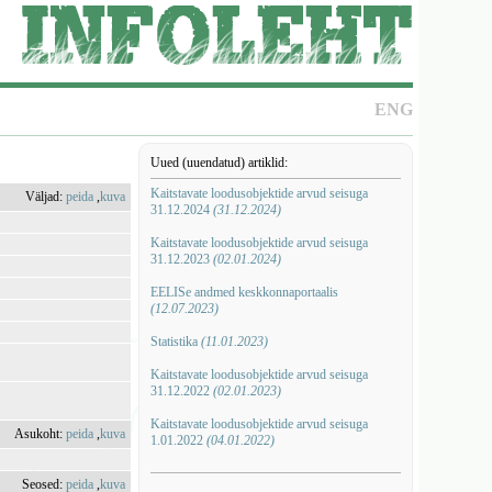
ENG
Uued (uuendatud) artiklid:
Kaitstavate loodusobjektide arvud seisuga
Väljad:
peida
,
kuva
31.12.2024
(31.12.2024)
Kaitstavate loodusobjektide arvud seisuga
31.12.2023
(02.01.2024)
EELISe andmed keskkonnaportaalis
(12.07.2023)
Statistika
(11.01.2023)
Kaitstavate loodusobjektide arvud seisuga
31.12.2022
(02.01.2023)
Kaitstavate loodusobjektide arvud seisuga
Asukoht:
peida
,
kuva
1.01.2022
(04.01.2022)
Seosed:
peida
,
kuva