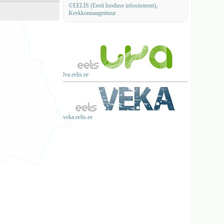
©EELIS (Eesti looduse infosüsteem),
Keskkonnaagentuur
lva.eelis.ee
veka.eelis.ee