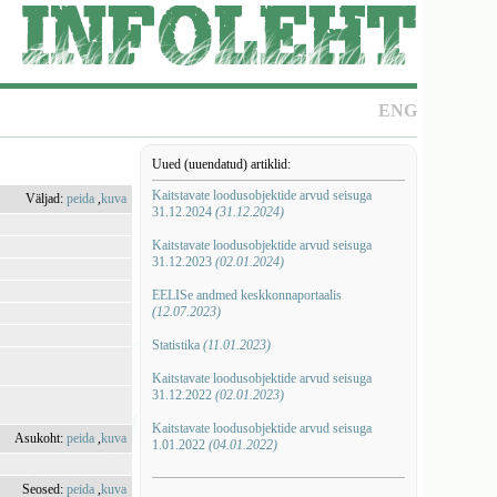
ENG
Uued (uuendatud) artiklid:
Kaitstavate loodusobjektide arvud seisuga
Väljad:
peida
,
kuva
31.12.2024
(31.12.2024)
Kaitstavate loodusobjektide arvud seisuga
31.12.2023
(02.01.2024)
EELISe andmed keskkonnaportaalis
(12.07.2023)
Statistika
(11.01.2023)
Kaitstavate loodusobjektide arvud seisuga
31.12.2022
(02.01.2023)
Kaitstavate loodusobjektide arvud seisuga
Asukoht:
peida
,
kuva
1.01.2022
(04.01.2022)
Seosed:
peida
,
kuva