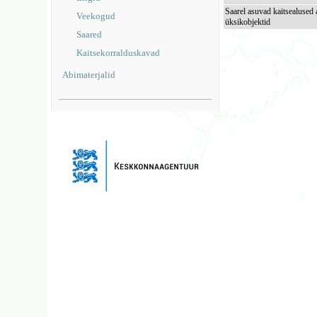
Saarel asuvad kaitsealused 
Veekogud
üksikobjektid
Saared
Kaitsekorralduskavad
Abimaterjalid