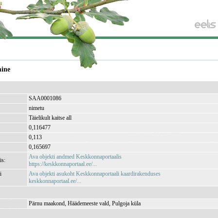
mine
SAA0001086
nimetu
Täielikult kaitse all
0,116477
0,113
0,165697
Ava objekti andmed Keskkonnaportaalis
is:
https://keskkonnaportaal.ee/...
i
Ava objekti asukoht Keskkonnaportaali kaardirakenduses
keskkonnaportaal.ee/...
Pärnu maakond, Häädemeeste vald, Pulgoja küla