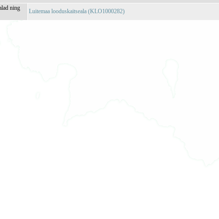
alad ning
Luitemaa looduskaitseala (KLO1000282)