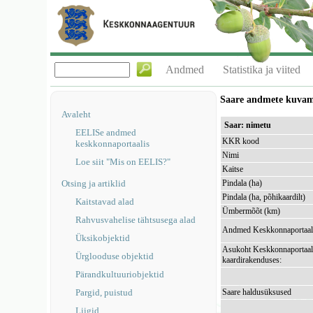
Andmed
Statistika ja viited
Saare andmete kuva
Avaleht
Saar: nimetu
EELISe andmed
KKR kood
keskkonnaportaalis
Nimi
Loe siit "Mis on EELIS?"
Kaitse
Otsing ja artiklid
Pindala (ha)
Pindala (ha, põhikaardilt)
Kaitstavad alad
Ümbermõõt (km)
Rahvusvahelise tähtsusega alad
Andmed Keskkonnaportaal
Üksikobjektid
Asukoht Keskkonnaportaal
Ürglooduse objektid
kaardirakenduses:
Pärandkultuuriobjektid
Pargid, puistud
Saare haldusüksused
Liigid