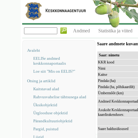
Andmed
Statistika ja viited
Saare andmete kuva
Avaleht
Saar: nimetu
EELISe andmed
KKR kood
keskkonnaportaalis
Nimi
Loe siit "Mis on EELIS?"
Kaitse
Otsing ja artiklid
Pindala (ha)
Pindala (ha, põhikaardilt)
Kaitstavad alad
Ümbermõõt (km)
Rahvusvahelise tähtsusega alad
Andmed Keskkonnaportaal
Üksikobjektid
Asukoht Keskkonnaportaal
Ürglooduse objektid
kaardirakenduses:
Pärandkultuuriobjektid
Pargid, puistud
Saare haldusüksused
Liigid