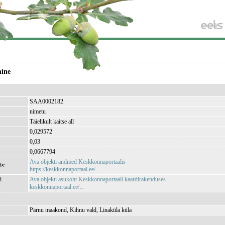
mine
SAA0002182
nimetu
Täielikult kaitse all
0,029572
0,03
0,0667794
Ava objekti andmed Keskkonnaportaalis
is:
https://keskkonnaportaal.ee/...
i
Ava objekti asukoht Keskkonnaportaali kaardirakenduses
keskkonnaportaal.ee/...
Pärnu maakond, Kihnu vald, Linaküla küla