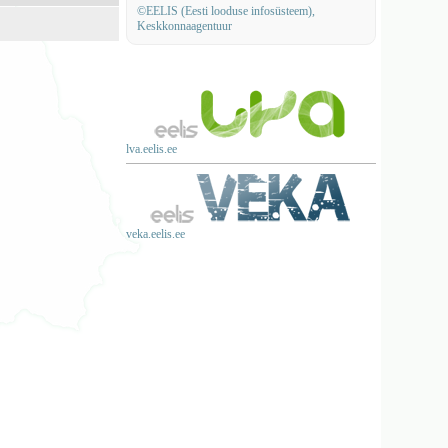
©EELIS (Eesti looduse infosüsteem),
Keskkonnaagentuur
lva.eelis.ee
veka.eelis.ee