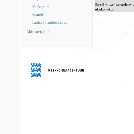
Saarel asuvad kaitsealused 
Veekogud
üksikobjektid
Saared
Kaitsekorralduskavad
Abimaterjalid