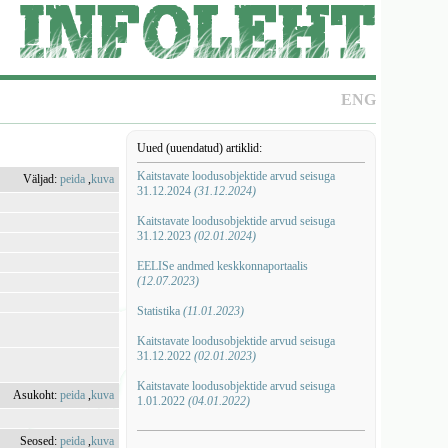
ENG
Uued (uuendatud) artiklid:
Kaitstavate loodusobjektide arvud seisuga
Väljad:
peida
,
kuva
31.12.2024
(31.12.2024)
Kaitstavate loodusobjektide arvud seisuga
31.12.2023
(02.01.2024)
EELISe andmed keskkonnaportaalis
(12.07.2023)
Statistika
(11.01.2023)
Kaitstavate loodusobjektide arvud seisuga
31.12.2022
(02.01.2023)
Kaitstavate loodusobjektide arvud seisuga
Asukoht:
peida
,
kuva
1.01.2022
(04.01.2022)
Seosed:
peida
,
kuva