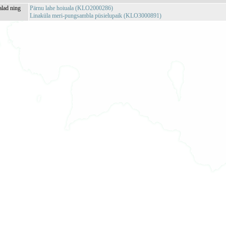
alad ning
Pärnu lahe hoiuala (KLO2000286)
Linaküla meri-pungsambla püsielupaik (KLO3000891)