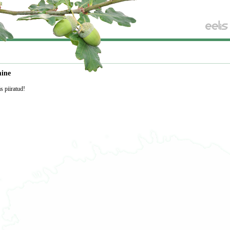
mine
äs piiratud!