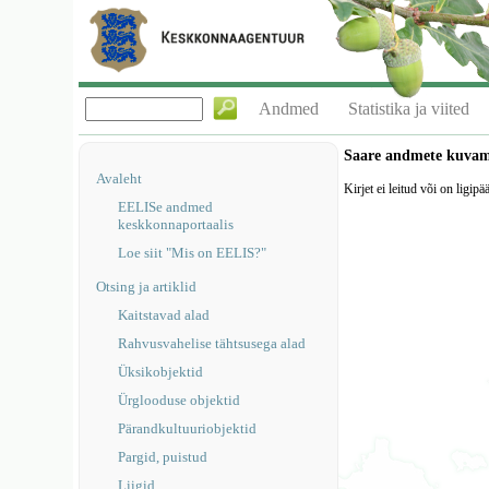
Andmed
Statistika ja viited
Saare andmete kuva
Avaleht
Kirjet ei leitud või on ligipä
EELISe andmed
keskkonnaportaalis
Loe siit "Mis on EELIS?"
Otsing ja artiklid
Kaitstavad alad
Rahvusvahelise tähtsusega alad
Üksikobjektid
Ürglooduse objektid
Pärandkultuuriobjektid
Pargid, puistud
Liigid