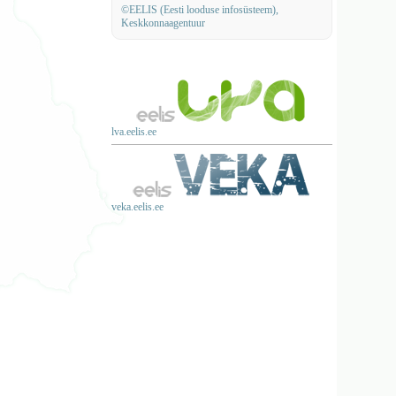
©EELIS (Eesti looduse infosüsteem),
Keskkonnaagentuur
lva.eelis.ee
veka.eelis.ee