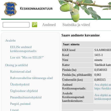
Andmed
Statistika ja viited
Saare andmete kuvamine
Avaleht
Saar: nimetu
EELISe andmed
KKR kood
SAA0001603
keskkonnaportaalis
Kood
1411-1
Loe siit "Mis on EELIS?"
Nimi
nimetu
Otsing ja artiklid
Kaitse
Täielikult kait
Pindala (ha)
0,0540163
Kaitstavad alad
Pindala (ha, põhikaardilt)
0,063
Rahvusvahelise tähtsusega alad
Ümbermõõt (km)
0,093315
Üksikobjektid
Andmed
Ava objekti 
Keskkonnaportaalis:
https://keskko
Ürglooduse objektid
Asukoht
Ava objekti a
Pärandkultuuriobjektid
Keskkonnaportaali
keskkonnaporta
kaardirakenduses:
Pargid, puistud
Liigid