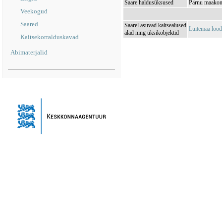
Saare haldusüksused
Pärnu maakond
Veekogud
Saared
Saarel asuvad kaitsealused
Luitemaa loo
alad ning üksikobjektid
Kaitsekorralduskavad
Abimaterjalid