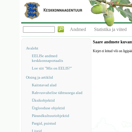
Andmed
Statistika ja viited
Saare andmete kuva
Avaleht
Kirjet ei leitud või on ligipä
EELISe andmed
keskkonnaportaalis
Loe siit "Mis on EELIS?"
Otsing ja artiklid
Kaitstavad alad
Rahvusvahelise tähtsusega alad
Üksikobjektid
Ürglooduse objektid
Pärandkultuuriobjektid
Pargid, puistud
Liigid