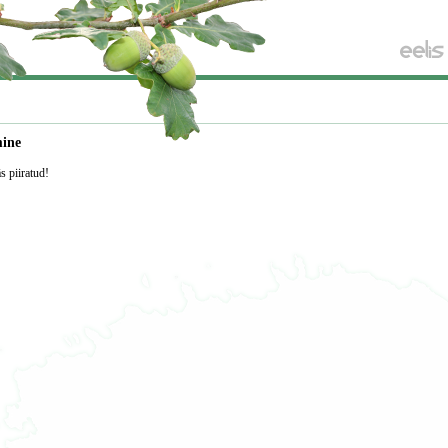
mine
äs piiratud!