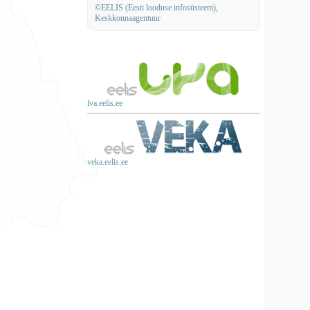
©EELIS (Eesti looduse infosüsteem),
Keskkonnaagentuur
lva.eelis.ee
veka.eelis.ee