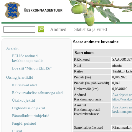
Andmed
Statistika ja viited
Saare andmete kuvamine
Avaleht
Saar: nimetu
EELISe andmed
KKR kood
SAA0001697
keskkonnaportaalis
Nimi
nimetu
Loe siit "Mis on EELIS?"
Kaitse
Täielikult kait
Otsing ja artiklid
Pindala (ha)
0,0492023
Pindala (ha, põhikaardilt)
0,042
Kaitstavad alad
Ümbermõõt (km)
0,0840619
Rahvusvahelise tähtsusega alad
Andmed
Ava objekti 
Keskkonnaportaalis:
https://keskko
Üksikobjektid
Asukoht
Ava objekti a
Ürglooduse objektid
Keskkonnaportaali
keskkonnaporta
kaardirakenduses:
Pärandkultuuriobjektid
Pargid, puistud
Saare haldusüksused
Pärnu maakon
Liigid