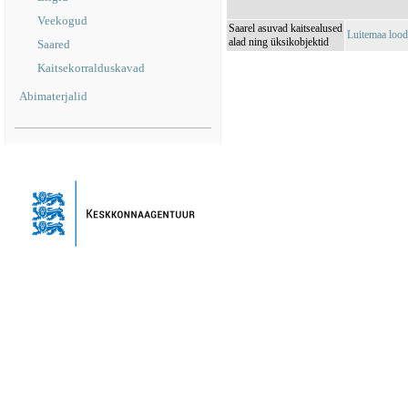
Veekogud
Saarel asuvad kaitsealused
Luitemaa loo
alad ning üksikobjektid
Saared
Kaitsekorralduskavad
Abimaterjalid