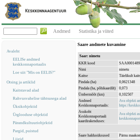
Andmed
Statistika ja viited
Saare andmete kuvamine
Avaleht
Saar: nimetu
EELISe andmed
KKR kood
SAA0001489
keskkonnaportaalis
Nimi
nimetu
Loe siit "Mis on EELIS?"
Kaitse
Täielikult kait
Otsing ja artiklid
Pindala (ha)
0,0621348
Pindala (ha, põhikaardilt)
0,073
Kaitstavad alad
Ümbermõõt (km)
0,102507
Rahvusvahelise tähtsusega alad
Andmed
Ava objekti 
Keskkonnaportaalis:
https://keskko
Üksikobjektid
Asukoht
Ava objekti a
Ürglooduse objektid
Keskkonnaportaali
keskkonnaporta
kaardirakenduses:
Pärandkultuuriobjektid
Pargid, puistud
Saare haldusüksused
Pärnu maakond
Liigid