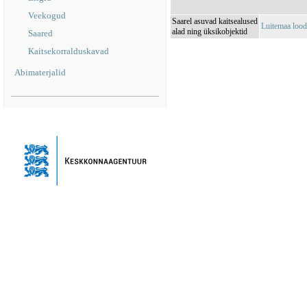
Veekogud
Saarel asuvad kaitsealused
Luitemaa loo
alad ning üksikobjektid
Saared
Kaitsekorralduskavad
Abimaterjalid