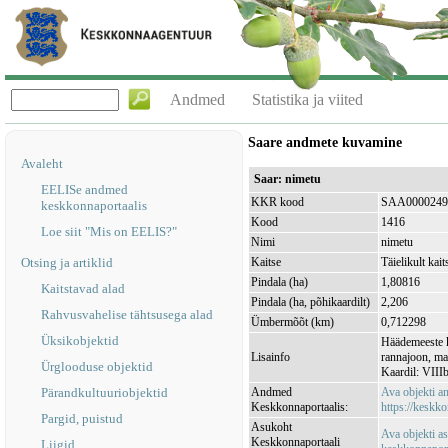
Andmed
Statistika ja viited
Saare andmete kuvamine
Avaleht
Saar: nimetu
EELISe andmed
KKR kood
SAA0000249
keskkonnaportaalis
Kood
1416
Loe siit "Mis on EELIS?"
Nimi
nimetu
Otsing ja artiklid
Kaitse
Täielikult kait
Pindala (ha)
1,80816
Kaitstavad alad
Pindala (ha, põhikaardilt)
2,206
Rahvusvahelise tähtsusega alad
Ümbermõõt (km)
0,712298
Üksikobjektid
Häädemeeste k
Lisainfo
rannajoon, ma
Ürglooduse objektid
Kaardil: VIII
Pärandkultuuriobjektid
Andmed
Ava objekti 
Keskkonnaportaalis:
https://keskko
Pargid, puistud
Asukoht
Ava objekti a
Keskkonnaportaali
Liigid