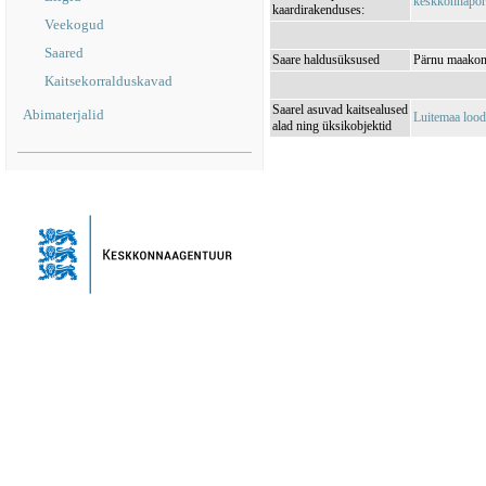
keskkonnaporta
kaardirakenduses:
Veekogud
Saared
Saare haldusüksused
Pärnu maakond
Kaitsekorralduskavad
Saarel asuvad kaitsealused
Abimaterjalid
Luitemaa loo
alad ning üksikobjektid