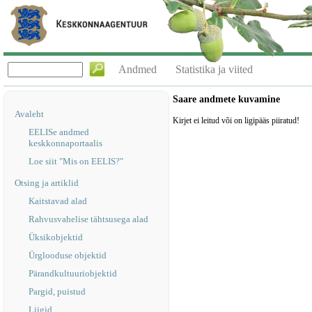
Andmed
Statistika ja viited
Saare andmete kuvamine
Avaleht
Kirjet ei leitud või on ligipääs piiratud!
EELISe andmed
keskkonnaportaalis
Loe siit "Mis on EELIS?"
Otsing ja artiklid
Kaitstavad alad
Rahvusvahelise tähtsusega alad
Üksikobjektid
Ürglooduse objektid
Pärandkultuuriobjektid
Pargid, puistud
Liigid