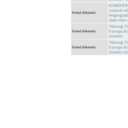
KOMISJONI 
vastavalt n
Seotud dokument
biogeograaf
alade teine 
Vabariigi V
Euroopa Kom
Seotud dokument
nimekiri
Vabariigi V
Euroopa Kom
Seotud dokument
nimekiri (te