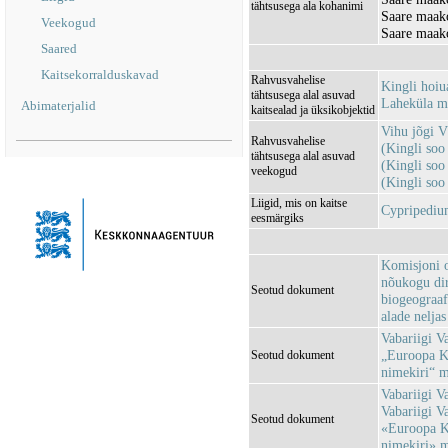
tähtsusega ala kohanimi
Saare maak
Veekogud
Saare maak
Saared
Kaitsekorralduskavad
Rahvusvahelise
Kingli hoi
tähtsusega alal asuvad
Laheküla m
Abimaterjalid
kaitsealad ja üksikobjektid
Vihu jõgi 
Rahvusvahelise
(Kingli so
tähtsusega alal asuvad
(Kingli so
veekogud
(Kingli so
Liigid, mis on kaitse
Cypripedium
eesmärgiks
Komisjoni o
nõukogu dir
Seotud dokument
biogeograaf
alade neljas
Vabariigi V
„Euroopa Ko
Seotud dokument
nimekiri“ 
Vabariigi Va
Vabariigi V
Seotud dokument
«Euroopa Ko
nimekiri» 