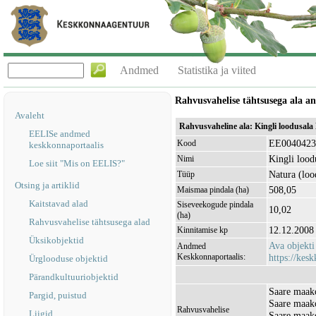
Andmed
Statistika ja viited
Rahvusvahelise tähtsusega ala 
Avaleht
Rahvusvaheline ala: Kingli loodusal
EELISe andmed
EE0040423
Kood
keskkonnaportaalis
Kingli lood
Nimi
Loe siit "Mis on EELIS?"
Natura (loo
Tüüp
Otsing ja artiklid
508,05
Maismaa pindala (ha)
Kaitstavad alad
Siseveekogude pindala
10,02
(ha)
Rahvusvahelise tähtsusega alad
12.12.2008
Kinnitamise kp
Üksikobjektid
Ava objekt
Andmed
Keskkonnaportaalis:
https://kesk
Ürglooduse objektid
Pärandkultuuriobjektid
Saare maako
Pargid, puistud
Saare maako
Rahvusvahelise
Liigid
Saare maako