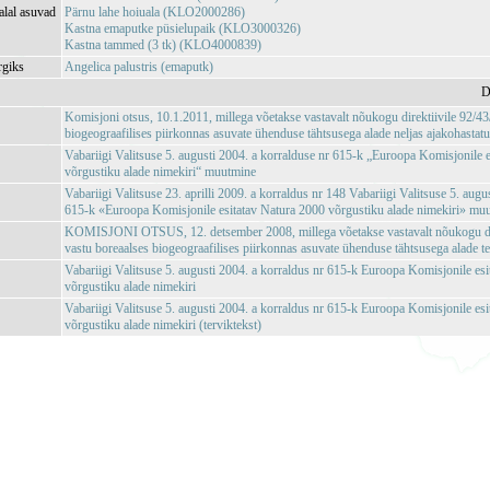
alal asuvad
Pärnu lahe hoiuala (KLO2000286)
Kastna emaputke püsielupaik (KLO3000326)
Kastna tammed (3 tk) (KLO4000839)
rgiks
Angelica palustris (emaputk)
D
Komisjoni otsus, 10.1.2011, millega võetakse vastavalt nõukogu direktiivile 92/
biogeograafilises piirkonnas asuvate ühenduse tähtsusega alade neljas ajakohastatu
Vabariigi Valitsuse 5. augusti 2004. a korralduse nr 615-k „Euroopa Komisjonile 
võrgustiku alade nimekiri“ muutmine
Vabariigi Valitsuse 23. aprilli 2009. a korraldus nr 148 Vabariigi Valitsuse 5. augu
615-k «Euroopa Komisjonile esitatav Natura 2000 võrgustiku alade nimekiri» mu
KOMISJONI OTSUS, 12. detsember 2008, millega võetakse vastavalt nõukogu d
vastu boreaalses biogeograafilises piirkonnas asuvate ühenduse tähtsusega alade te
Vabariigi Valitsuse 5. augusti 2004. a korraldus nr 615-k Euroopa Komisjonile es
võrgustiku alade nimekiri
Vabariigi Valitsuse 5. augusti 2004. a korraldus nr 615-k Euroopa Komisjonile es
võrgustiku alade nimekiri (terviktekst)