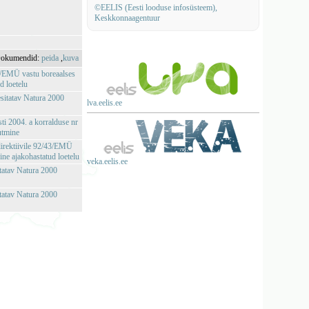
©EELIS (Eesti looduse infosüsteem),
Keskkonnaagentuur
okumendid:
peida
,
kuva
43/EMÜ vastu boreaalses
d loetelu
esitatav Natura 2000
lva.eelis.ee
sti 2004. a korralduse nr
utmine
irektiivile 92/43/EMÜ
ine ajakohastatud loetelu
veka.eelis.ee
itatav Natura 2000
itatav Natura 2000