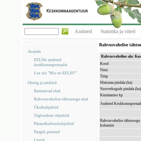
Andmed
Statistika ja viited
Rahvusvahelise tähts
Avaleht
Rahvusvaheline ala: Ka
EELISe andmed
Kood
keskkonnaportaalis
Nimi
Loe siit "Mis on EELIS?"
Tüüp
Otsing ja artiklid
Maismaa pindala (ha)
Siseveekogude pindala (ha
Kaitstavad alad
Kinnitamise kp
Rahvusvahelise tähtsusega alad
Andmed Keskkonnaportaal
Üksikobjektid
Ürglooduse objektid
Rahvusvahelise tähtsusega 
Pärandkultuuriobjektid
kohanimi
Pargid, puistud
Liigid