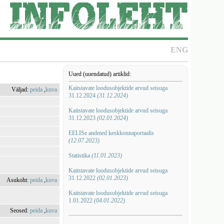
ENG
Uued (uuendatud) artiklid:
Kaitstavate loodusobjektide arvud seisuga
Väljad:
peida
,
kuva
31.12.2024
(31.12.2024)
Kaitstavate loodusobjektide arvud seisuga
31.12.2023
(02.01.2024)
EELISe andmed keskkonnaportaalis
(12.07.2023)
Statistika
(11.01.2023)
Kaitstavate loodusobjektide arvud seisuga
31.12.2022
(02.01.2023)
Asukoht:
peida
,
kuva
Kaitstavate loodusobjektide arvud seisuga
1.01.2022
(04.01.2022)
Seosed:
peida
,
kuva