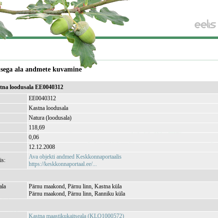
usega ala andmete kuvamine
stna loodusala EE0040312
EE0040312
Kastna loodusala
Natura (loodusala)
118,69
)
0,06
12.12.2008
Ava objekti andmed Keskkonnaportaalis
is:
https://keskkonnaportaal.ee/...
ala
Pärnu maakond, Pärnu linn, Kastna küla
Pärnu maakond, Pärnu linn, Ranniku küla
Kastna maastikukaitseala (KLO1000572)