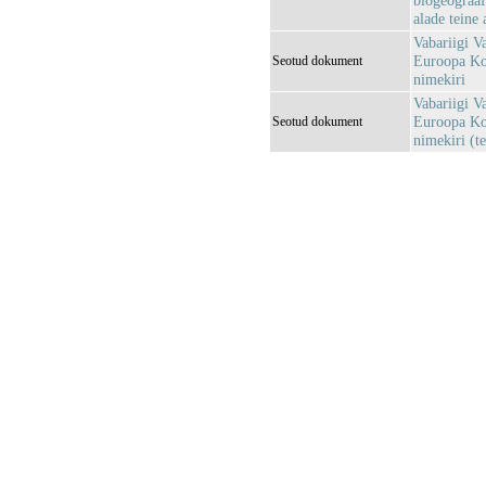
biogeograaf
alade teine 
Vabariigi V
Euroopa Kom
Seotud dokument
nimekiri
Vabariigi V
Euroopa Kom
Seotud dokument
nimekiri (te