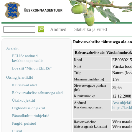
Andmed
Statistika ja viited
Rahvusvahelise tähtsusega ala 
Avaleht
Rahvusvaheline ala: Värska loodusa
EELISe andmed
EE0080215
Kood
keskkonnaportaalis
Värska lood
Nimi
Loe siit "Mis on EELIS?"
Natura (loo
Tüüp
Otsing ja artiklid
1,97
Maismaa pindala (ha)
Kaitstavad alad
Siseveekogude pindala
39,65
(ha)
Rahvusvahelise tähtsusega alad
12.12.2008
Kinnitamise kp
Üksikobjektid
Ava objekt
Andmed
Keskkonnaportaalis:
https://kesk
Ürglooduse objektid
Pärandkultuuriobjektid
Võru maako
Rahvusvahelise
Pargid, puistud
tähtsusega ala kohanimi
Võru maako
Liigid