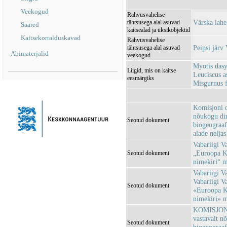
Veekogud
Rahvusvahelise
Värska lah
tähtsusega alal asuvad
Saared
kaitsealad ja üksikobjektid
Kaitsekorralduskavad
Rahvusvahelise
Peipsi jär
tähtsusega alal asuvad
Abimaterjalid
veekogud
Myotis dasy
Liigid, mis on kaitse
Leuciscus a
eesmärgiks
Misgurnus fo
Komisjoni o
nõukogu dir
Seotud dokument
biogeograaf
alade neljas
Vabariigi V
„Euroopa Ko
Seotud dokument
nimekiri“ 
Vabariigi Va
Vabariigi V
Seotud dokument
«Euroopa Ko
nimekiri» 
KOMISJONI 
vastavalt n
Seotud dokument