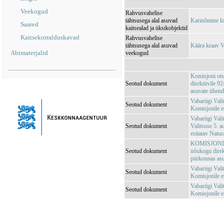
Veekogud
Rahvusvahelise
tähtsusega alal asuvad
Karinõmme lo
Saared
kaitsealad ja üksikobjektid
Kaitsekorralduskavad
Rahvusvahelise
tähtsusega alal asuvad
Käära kraav
Abimaterjalid
veekogud
Komisjoni ots
Seotud dokument
direktiivile 
asuvate ühendu
Vabariigi Val
Seotud dokument
Komisjonile e
Vabariigi Vali
Seotud dokument
Valitsuse 5. 
esitatav Natu
KOMISJONI OT
Seotud dokument
nõukogu direk
piirkonnas asu
Vabariigi Vali
Seotud dokument
Komisjonile e
Vabariigi Vali
Seotud dokument
Komisjonile es