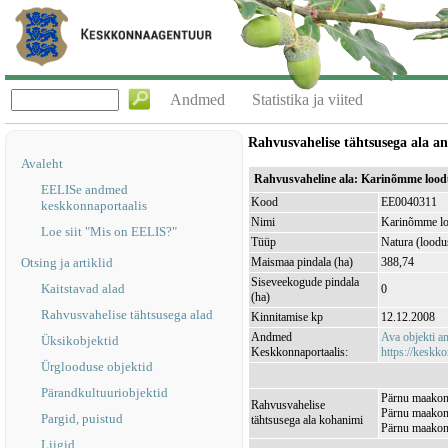
Andmed
Statistika ja viited
Rahvusvahelise tähtsusega ala 
Avaleht
Rahvusvaheline ala: Karinõmme loo
EELISe andmed
Kood
EE0040311
keskkonnaportaalis
Nimi
Karinõmme lo
Loe siit "Mis on EELIS?"
Tüüp
Natura (loodu
Otsing ja artiklid
Maismaa pindala (ha)
388,74
Siseveekogude pindala
Kaitstavad alad
0
(ha)
Rahvusvahelise tähtsusega alad
Kinnitamise kp
12.12.2008
Andmed
Ava objekti 
Üksikobjektid
Keskkonnaportaalis:
https://keskko
Ürglooduse objektid
Pärandkultuuriobjektid
Pärnu maakon
Rahvusvahelise
Pärnu maakond
Pargid, puistud
tähtsusega ala kohanimi
Pärnu maakond
Liigid