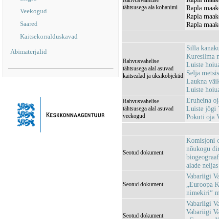
Rahvusvahelise
tähtsusega ala kohanimi
Rapla maak
Veekogud
Rapla maak
Saared
Rapla maak
Kaitsekorralduskavad
Silla kanak
Abimaterjalid
Kuresilma 
Rahvusvahelise
Luiste hoi
tähtsusega alal asuvad
Selja mets
kaitsealad ja üksikobjektid
Laukna väi
Luiste hoi
Eruheina o
Rahvusvahelise
Luiste jõg
tähtsusega alal asuvad
veekogud
Pokuti oja
Komisjoni o
nõukogu dir
Seotud dokument
biogeograaf
alade neljas
Vabariigi V
„Euroopa Ko
Seotud dokument
nimekiri“ 
Vabariigi Va
Vabariigi V
Seotud dokument