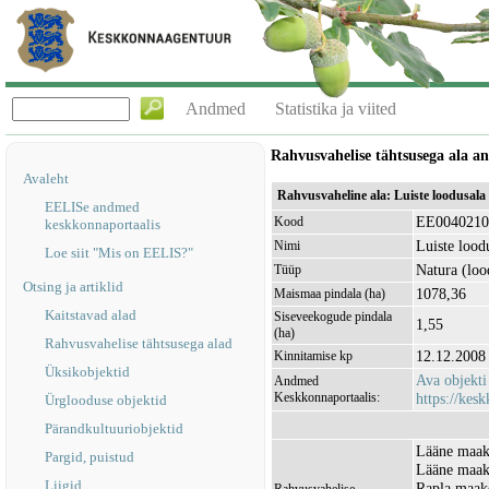
Andmed
Statistika ja viited
Rahvusvahelise tähtsusega ala 
Avaleht
Rahvusvaheline ala: Luiste loodusal
EELISe andmed
EE0040210
Kood
keskkonnaportaalis
Luiste lood
Nimi
Loe siit "Mis on EELIS?"
Natura (loo
Tüüp
Otsing ja artiklid
1078,36
Maismaa pindala (ha)
Kaitstavad alad
Siseveekogude pindala
1,55
(ha)
Rahvusvahelise tähtsusega alad
12.12.2008
Kinnitamise kp
Üksikobjektid
Ava objekt
Andmed
Keskkonnaportaalis:
https://kesk
Ürglooduse objektid
Pärandkultuuriobjektid
Lääne maak
Pargid, puistud
Lääne maako
Liigid
Rapla maak