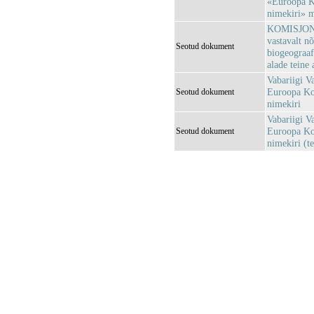
«Euroopa Ko
nimekiri» 
KOMISJONI 
vastavalt n
Seotud dokument
biogeograaf
alade teine 
Vabariigi V
Euroopa Kom
Seotud dokument
nimekiri
Vabariigi V
Euroopa Kom
Seotud dokument
nimekiri (te