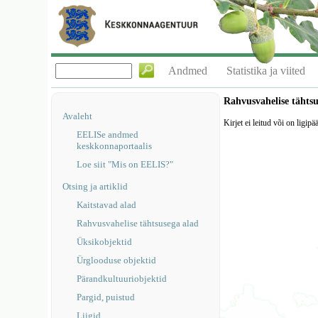
Andmed
Statistika ja viited
Rahvusvahelise tähts
Avaleht
Kirjet ei leitud või on ligipä
EELISe andmed
keskkonnaportaalis
Loe siit "Mis on EELIS?"
Otsing ja artiklid
Kaitstavad alad
Rahvusvahelise tähtsusega alad
Üksikobjektid
Ürglooduse objektid
Pärandkultuuriobjektid
Pargid, puistud
Liigid