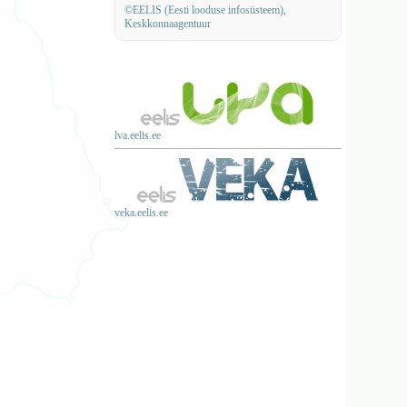
©EELIS (Eesti looduse infosüsteem),
Keskkonnaagentuur
lva.eelis.ee
veka.eelis.ee