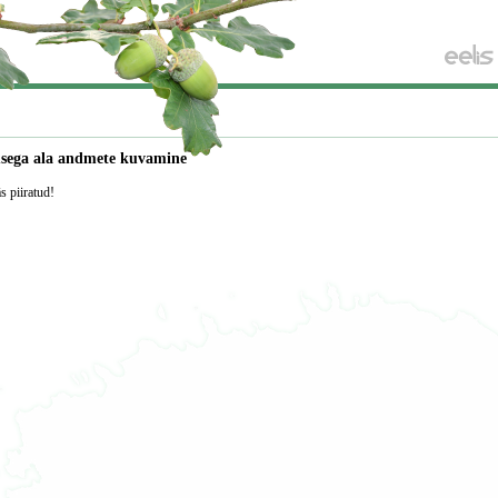
usega ala andmete kuvamine
äs piiratud!