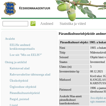
Andmed
Statistika ja viited
Pärandkultuuriobjektide andme
Avaleht
Pärandkultuuri objekt: 1905. a huka
EELISe andmed
Nimi
1905. a hukat
keskkonnaportaalis
Tüüp
Mälestuskivid
Loe siit "Mis on EELIS?"
Seisund
Objekt hästi v
Otsing ja artiklid
Staatus
Inventeeritud
Ulatus (m)
5
Kaitstavad alad
Inventeerimise kp
08.12.2021
Rahvusvahelise tähtsusega alad
Kivil tekst
Märkused
KANGELAST
Üksikobjektid
KARISTUSS
Ürglooduse objektid
1906. a jaanu
Pärimused
ülestõusnut Ha
Pärandkultuuriobjektid
Asukoht Maa-ameti
Ava objekti 
Pargid, puistud
pärandkultuuri
xgis.maaamet.e
kaardirakenduses:
Liigid