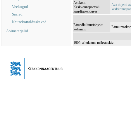
Asukoht
Ava objekti a
Veekogud
Keskkonnaportaali
keskkonnaporta
kaardirakenduses:
Saared
Kaitsekorralduskavad
Pärandkultuuriobjekti
Pärnu maakond
kohanimi
Abimaterjalid
1905. a hukatute mälestuskivi