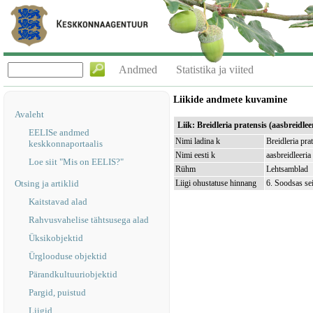
Andmed
Statistika ja viited
Liikide andmete kuvamine
Avaleht
Liik: Breidleria pratensis (aasbreidlee
EELISe andmed
Nimi ladina k
Breidleria pra
keskkonnaportaalis
Nimi eesti k
aasbreidleeria
Loe siit "Mis on EELIS?"
Rühm
Lehtsamblad
Otsing ja artiklid
Liigi ohustatuse hinnang
6. Soodsas se
Kaitstavad alad
Rahvusvahelise tähtsusega alad
Üksikobjektid
Ürglooduse objektid
Pärandkultuuriobjektid
Pargid, puistud
Liigid