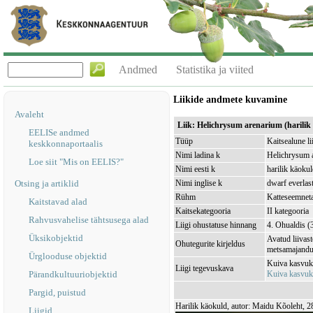
Andmed
Statistika ja viited
Liikide andmete kuvamine
Avaleht
Liik: Helichrysum arenarium (harilik
EELISe andmed
Tüüp
Kaitsealune li
keskkonnaportaalis
Nimi ladina k
Helichrysum 
Loe siit "Mis on EELIS?"
Nimi eesti k
harilik käoku
Otsing ja artiklid
Nimi inglise k
dwarf everlas
Rühm
Katteseemnet
Kaitstavad alad
Kaitsekategooria
II kategooria
Rahvusvahelise tähtsusega alad
Liigi ohustatuse hinnang
4. Ohualdis (
Üksikobjektid
Avatud liivas
Ohutegurite kirjeldus
metsamajandus
Ürglooduse objektid
Kuiva kasvuko
Liigi tegevuskava
Pärandkultuuriobjektid
Kuiva kasvuk
Pargid, puistud
Harilik käokuld, autor: Maidu Kõoleht, 
Liigid