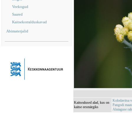
Veekogud
Saared
Kaitsekorralduskavad
Abimaterjalid
Kolodavitsa 
Kaitsealused alad, kus on
Pangodi maas
kaitse eesmärgiks
Alutaguse r