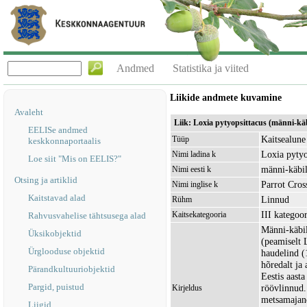
Andmed
Statistika ja viited
Liikide andmete kuvamine
Avaleht
Liik: Loxia pytyopsittacus (männi-kä
EELISe andmed
Kaitsealune 
Tüüp
keskkonnaportaalis
Loxia pytyo
Nimi ladina k
Loe siit "Mis on EELIS?"
männi-käbi
Nimi eesti k
Otsing ja artiklid
Parrot Cross
Nimi inglise k
Kaitstavad alad
Linnud
Rühm
III kategoor
Kaitsekategooria
Rahvusvahelise tähtsusega alad
Männi-käbil
Üksikobjektid
(peamiselt 
Ürglooduse objektid
haudelind (
hõredalt ja 
Pärandkultuuriobjektid
Eestis aast
Pargid, puistud
röövlinnud.
Kirjeldus
metsamajand
Liigid