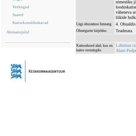
nimestiku jä
Veekogud
looduskaits
väheneva ar
Saared
liikide hulk
Kaitsekorralduskavad
4. Ohualdis
Liigi ohustatuse hinnang
Teadmata.
Ohutegurite kirjeldus
Abimaterjalid
Lahemaa r
Kaitsealused alad, kus on
kaitse eesmärgiks
Alam-Pedja