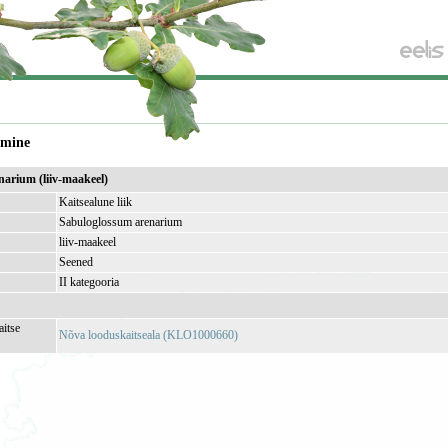
amine
narium (liiv-maakeel)
Kaitsealune liik
Sabuloglossum arenarium
liiv-maakeel
Seened
II kategooria
aitse
Nõva looduskaitseala (KLO1000660)