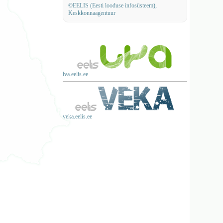
©EELIS (Eesti looduse infosüsteem),
Keskkonnaagentuur
lva.eelis.ee
veka.eelis.ee