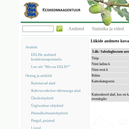
Andmed
Statistika ja viited
Liikide andmete kuv
Avaleht
Liik: Sabuloglossum are
EELISe andmed
Tüüp
keskkonnaportaalis
Nimi ladina k
Loe siit "Mis on EELIS?"
Nimi eesti k
Otsing ja artiklid
Rühm
Kaitsekategooria
Kaitstavad alad
Rahvusvahelise tähtsusega alad
Kaitsealused alad, kus on k
Üksikobjektid
eesmärgiks
Ürglooduse objektid
Pärandkultuuriobjektid
Pargid, puistud
Liigid