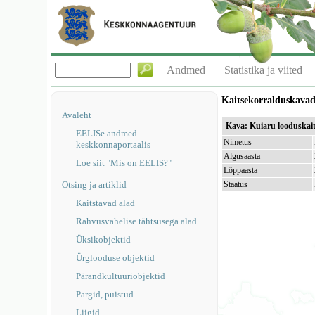
Andmed
Statistika ja viited
Kaitsekorralduskava
Avaleht
Kava: Kuiaru looduskait
EELISe andmed
Nimetus
keskkonnaportaalis
Algusaasta
Loe siit "Mis on EELIS?"
Lõppaasta
Otsing ja artiklid
Staatus
Kaitstavad alad
Rahvusvahelise tähtsusega alad
Üksikobjektid
Ürglooduse objektid
Pärandkultuuriobjektid
Pargid, puistud
Liigid