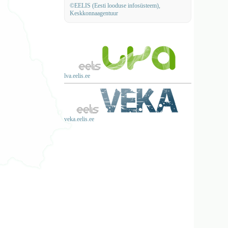
©EELIS (Eesti looduse infosüsteem),
Keskkonnaagentuur
lva.eelis.ee
veka.eelis.ee