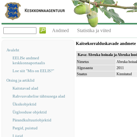
Andmed
Statistika ja viited
Kaitsekorralduskavade andmete
Avaleht
Kava: Abruka hoiuala ja Abruka lood
EELISe andmed
Nimetus
Abruka hoiual
keskkonnaportaalis
Algusaasta
2011
Loe siit "Mis on EELIS?"
Staatus
Kinnitatud
Otsing ja artiklid
Kaitstavad alad
Rahvusvahelise tähtsusega alad
Üksikobjektid
Ürglooduse objektid
Pärandkultuuriobjektid
Pargid, puistud
Liigid