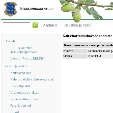
Andmed
Statistika ja viited
Kaitsekorralduskavade andmete
Avaleht
Kava: Suuremõisa mõisa pargi hoold
EELISe andmed
Nimetus
Suuremõisa mõisa p
keskkonnaportaalis
Staatus
Kinnitatud
Loe siit "Mis on EELIS?"
Otsing ja artiklid
Kaitstavad alad
Rahvusvahelise tähtsusega alad
Üksikobjektid
Ürglooduse objektid
Pärandkultuuriobjektid
Pargid, puistud
Liigid