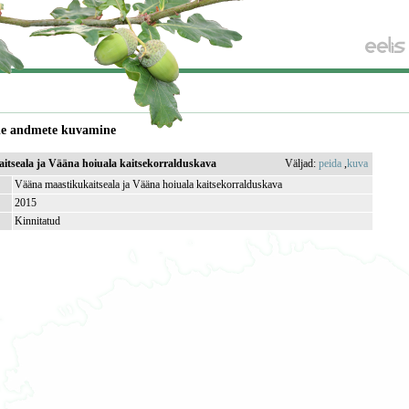
de andmete kuvamine
itseala ja Vääna hoiuala kaitsekorralduskava
Väljad:
peida
,
kuva
Vääna maastikukaitseala ja Vääna hoiuala kaitsekorralduskava
2015
Kinnitatud