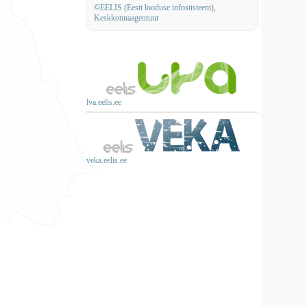
©EELIS (Eesti looduse infosüsteem),
Keskkonnaagentuur
lva.eelis.ee
veka.eelis.ee