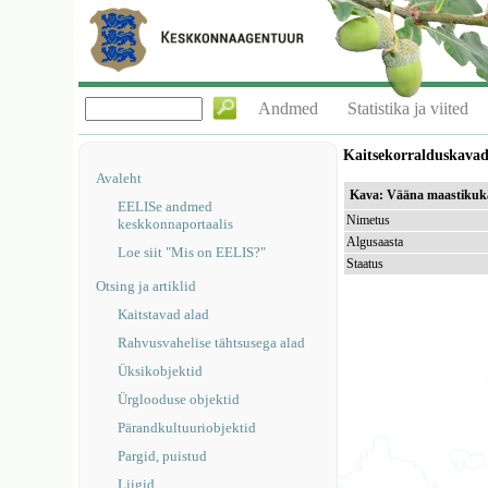
Andmed
Statistika ja viited
Kaitsekorralduskava
Avaleht
Kava: Vääna maastikuka
EELISe andmed
Nimetus
keskkonnaportaalis
Algusaasta
Loe siit "Mis on EELIS?"
Staatus
Otsing ja artiklid
Kaitstavad alad
Rahvusvahelise tähtsusega alad
Üksikobjektid
Ürglooduse objektid
Pärandkultuuriobjektid
Pargid, puistud
Liigid