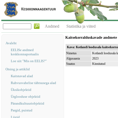
Andmed
Statistika ja viited
Kaitsekorralduskavade andmete
Avaleht
Kava: Kotlandi loodusala kaitsekorr
EELISe andmed
Nimetus
Kotlandi loodusala k
keskkonnaportaalis
Algusaasta
2023
Loe siit "Mis on EELIS?"
Staatus
Kinnitatud
Otsing ja artiklid
Kaitstavad alad
Rahvusvahelise tähtsusega alad
Üksikobjektid
Ürglooduse objektid
Pärandkultuuriobjektid
Pargid, puistud
Liigid