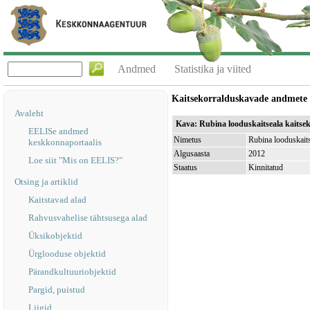
Andmed
Statistika ja viited
Kaitsekorralduskavade andmete
Avaleht
Kava: Rubina looduskaitseala kaitse
EELISe andmed
Nimetus
Rubina looduskaits
keskkonnaportaalis
Algusaasta
2012
Loe siit "Mis on EELIS?"
Staatus
Kinnitatud
Otsing ja artiklid
Kaitstavad alad
Rahvusvahelise tähtsusega alad
Üksikobjektid
Ürglooduse objektid
Pärandkultuuriobjektid
Pargid, puistud
Liigid