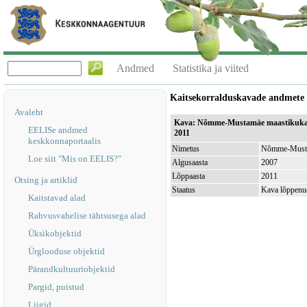
Andmed
Statistika ja viited
Kaitsekorralduskavade andmete
Avaleht
Kava: Nõmme-Mustamäe maastikukait
EELISe andmed
2011
keskkonnaportaalis
Nimetus
Nõmme-Mustam
Loe siit "Mis on EELIS?"
Algusaasta
2007
Lõppaasta
2011
Otsing ja artiklid
Staatus
Kava lõppenu
Kaitstavad alad
Rahvusvahelise tähtsusega alad
Üksikobjektid
Ürglooduse objektid
Pärandkultuuriobjektid
Pargid, puistud
Liigid