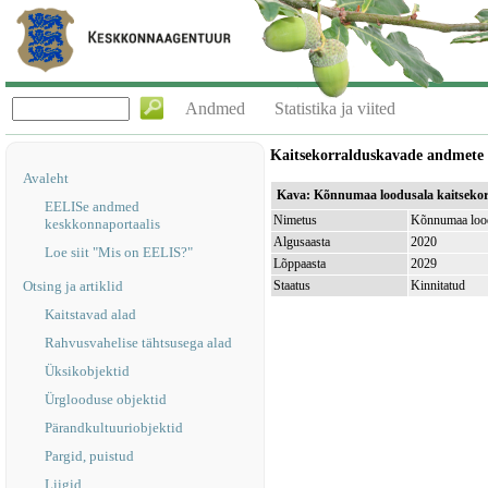
Andmed
Statistika ja viited
Kaitsekorralduskavade andmete
Avaleht
Kava: Kõnnumaa loodusala kaitsekor
EELISe andmed
Nimetus
Kõnnumaa lood
keskkonnaportaalis
Algusaasta
2020
Loe siit "Mis on EELIS?"
Lõppaasta
2029
Otsing ja artiklid
Staatus
Kinnitatud
Kaitstavad alad
Rahvusvahelise tähtsusega alad
Üksikobjektid
Ürglooduse objektid
Pärandkultuuriobjektid
Pargid, puistud
Liigid