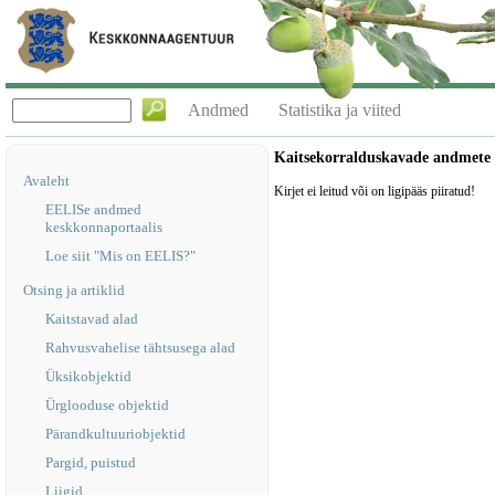
Andmed
Statistika ja viited
Kaitsekorralduskavade andmete
Avaleht
Kirjet ei leitud või on ligipääs piiratud!
EELISe andmed
keskkonnaportaalis
Loe siit "Mis on EELIS?"
Otsing ja artiklid
Kaitstavad alad
Rahvusvahelise tähtsusega alad
Üksikobjektid
Ürglooduse objektid
Pärandkultuuriobjektid
Pargid, puistud
Liigid