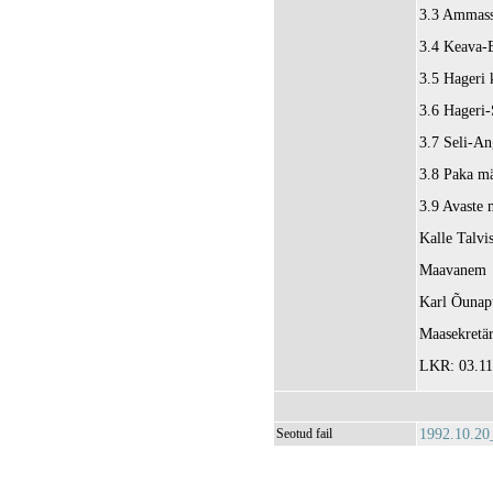
3.3 Ammass
3.4 Keava-E
3.5 Hageri k
3.6 Hageri-
3.7 Seli-An
3.8 Paka mä
3.9 Avaste 
Kalle Talvis
Maavanem
Karl Õunap
Maasekretä
LKR: 03.11
1992.10.20
Seotud fail