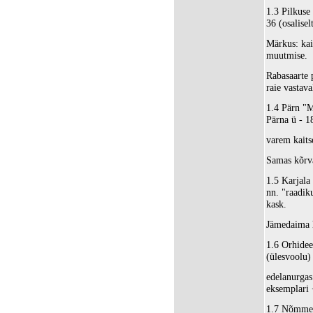
1.3 Pilkuse
36 (osalise
Märkus: kai
muutmise.
Rabasaarte 
raie vastav
1.4 Pärn "M
Pärna ü - 1
varem kaitse
Samas kõrv
1.5 Karjala
nn. "raadik
kask.
Jämedaima 
1.6 Orhidee
(ülesvoolu)
edelanurgas
eksemplari 
1.7 Nõmme 