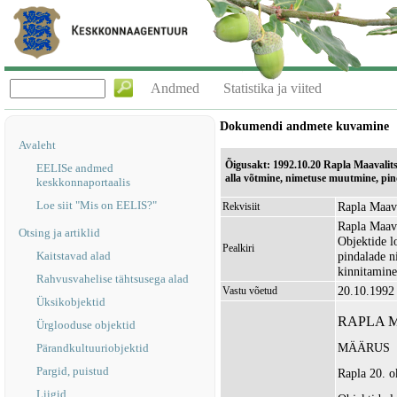
Andmed
Statistika ja viited
Dokumendi andmete kuvamine
Avaleht
Õigusakt: 1992.10.20 Rapla Maavalit
EELISe andmed
alla võtmine, nimetuse muutmine, pin
keskkonnaportaalis
Loe siit "Mis on EELIS?"
Rapla Maava
Rekvisiit
Rapla Maava
Otsing ja artiklid
Objektide l
Pealkiri
Kaitstavad alad
pindalade n
kinnitamine
Rahvusvahelise tähtsusega alad
20.10.1992
Vastu võetud
Üksikobjektid
RAPLA 
Ürglooduse objektid
MÄÄRUS
Pärandkultuuriobjektid
Pargid, puistud
Rapla 20. o
Liigid