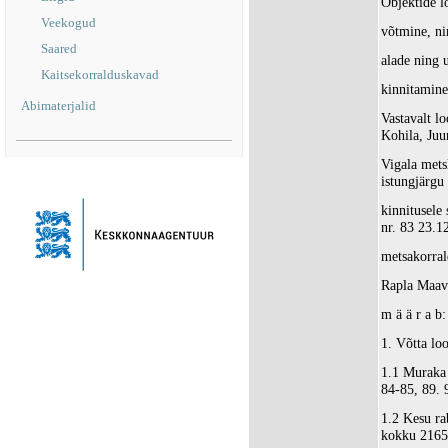
Objektide l
Veekogud
võtmine, n
Saared
alade ning 
Kaitsekorralduskavad
kinnitamine
Abimaterjalid
Vastavalt l
Kohila, Juu
Vigala met
istungjärgu
kinnitusele 
nr. 83 23.1
metsakorra
Rapla Maava
m ä ä r a b:
1. Võtta loo
1.1 Muraka 
84-85, 89. 
1.2 Kesu ra
kokku 2165