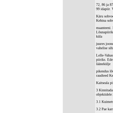
72, 86 ja 8
99 idapiir.
Käru sohvoo
Kehtna sohv
maanteeni. 
Lõunapiirik
küla
juures joon
vahelise sih
Lelle-Vahas
piiriks. Ed
läänekülje
pikendus lõ
raudteed Ke
Kaitseala p
3 Kinnitada
objektidele:
3.1 Kuimets
3.2 Pae kars