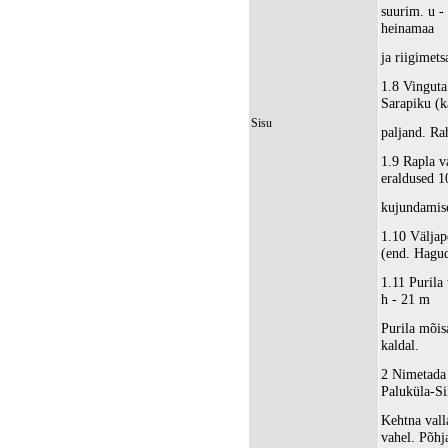
suurim. u -
heinamaa
ja riigimets
1.8 Vinguta
Sarapiku (k
Sisu
paljand. Ra
1.9 Rapla v
eraldused 1
kujundamis
1.10 Väljap
(end. Hagud
1.11 Purila
h - 21 m
Purila mõis
kaldal.
2 Nimetada 
Paluküla-Si
Kehtna vall
vahel. Põhj