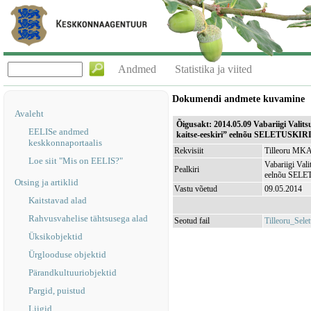
Andmed
Statistika ja viited
Dokumendi andmete kuvamine
Avaleht
Õigusakt: 2014.05.09 Vabariigi Valit
EELISe andmed
kaitse-eeskiri” eelnõu SELETUSKIR
keskkonnaportaalis
Rekvisiit
Tilleoru MKA k
Loe siit "Mis on EELIS?"
Vabariigi Vali
Pealkiri
eelnõu SEL
Otsing ja artiklid
Vastu võetud
09.05.2014
Kaitstavad alad
Rahvusvahelise tähtsusega alad
Seotud fail
Tilleoru_Selet
Üksikobjektid
Ürglooduse objektid
Pärandkultuuriobjektid
Pargid, puistud
Liigid