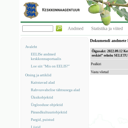
Andmed
Statistika ja viited
Dokumendi andmete 
Avaleht
Õigusakt: 2022.09.12 Kes
EELISe andmed
eeskiriˮ eelnõu SELET
keskkonnaportaalis
Pealkiri
Loe siit "Mis on EELIS?"
Vastu võetud
Otsing ja artiklid
Kaitstavad alad
Rahvusvahelise tähtsusega alad
Üksikobjektid
Ürglooduse objektid
Pärandkultuuriobjektid
Pargid, puistud
Liigid