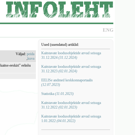
ENG
Uued (uuendatud) artiklid:
Kaitstavate loodusobjektide arvud seisuga
Väljad:
peida
31.12.2024
(31.12.2024)
,
kuva
kaitse-eeskiriˮ eelnõu
Kaitstavate loodusobjektide arvud seisuga
31.12.2023
(02.01.2024)
EELISe andmed keskkonnaportaalis
(12.07.2023)
Statistika
(11.01.2023)
Kaitstavate loodusobjektide arvud seisuga
31.12.2022
(02.01.2023)
Kaitstavate loodusobjektide arvud seisuga
1.01.2022
(04.01.2022)