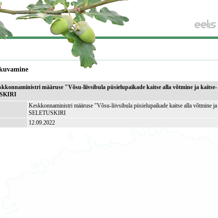
kuvamine
kkonnaministri määruse "Võsu-liivsibula püsielupaikade kaitse alla võtmine ja kaitse-
USKIRI
Keskkonnaministri määruse "Võsu-liivsibula püsielupaikade kaitse alla võtmine ja 
SELETUSKIRI
12.09.2022