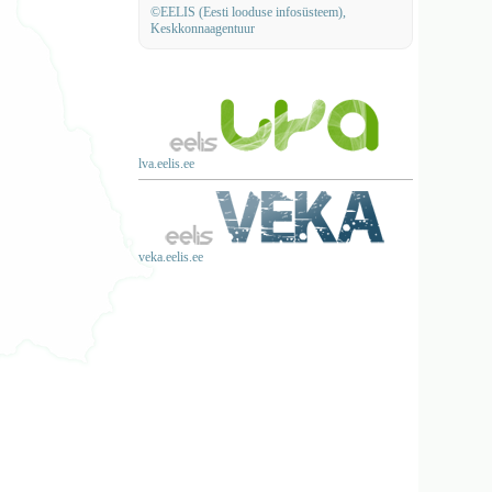
©EELIS (Eesti looduse infosüsteem),
Keskkonnaagentuur
lva.eelis.ee
veka.eelis.ee