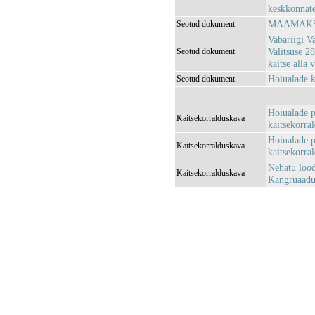
keskkonnatee
MAAMAKSU
Seotud dokument
Vabariigi V
Valitsuse 2
Seotud dokument
kaitse all
Hoiualade k
Seotud dokument
Hoiualade p
Kaitsekorralduskava
kaitsekorra
Hoiualade p
Kaitsekorralduskava
kaitsekorra
Nehatu lood
Kaitsekorralduskava
Kangruaadu 