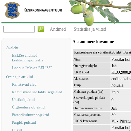
Andmed
Statistika ja viited
Ala andmete kuvamine
Avaleht
Kaitsealune ala või üksikobjekt: Por
EELISe andmed
Porsiku hoi
Nimi
keskkonnaportaalis
Jah
On registriobjekt
Loe siit "Mis on EELIS?"
KLO20002
KKR kood
Otsing ja artiklid
endine kait
Ala staatus
Kaitstavad alad
hoiuala
Tüüp
76,5
Maismaa pindala (ha)
Rahvusvahelise tähtsusega alad
Siseveekogude pindala
Üksikobjektid
0
(ha)
Ürglooduse objektid
Jah
On maksusoodustus
50
Pärandkultuuriobjektid
Maamaksu protsent
VI - Piirat
IUCN kategooria
Pargid, puistud
Porsiku hoi
Liigid