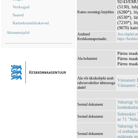
92/43/EMÜ I
(5130), lub
Veekogud
(6280*), li
Kaitse eesmärgi kirjeldus
Saared
(6530*), lä
(7210*), li
Kaitsekorralduskavad
(9070) kaits
Abimaterjalid
Andmed
Ava objekti 
Keskkonnaportaalis:
https://keskko
Pärnu maak
Pärnu maako
Ala kohanimi
Pärnu maak
Ala või üksikobjekt asub
Väinameri
rahvusvahelise tähtsusega
Väinameri 
aladel
Vabariigi V
Seotud dokument
looduskaitse
Seletuskiri 
Seotud dokument
nr 71 "Neha
Vabariigi V
«Looduskait
Seotud dokument
määruste m