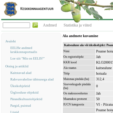
Andmed
Statistika ja viited
Ala andmete kuvamine
Avaleht
Kaitsealune ala või üksikobjekt: Po
EELISe andmed
Poanse hoiu
Nimi
keskkonnaportaalis
Jah
On registriobjekt
Loe siit "Mis on EELIS?"
KLO20001
KKR kood
Otsing ja artiklid
kaitsealune
Ala staatus
Kaitstavad alad
hoiuala
Tüüp
312,4
Maismaa pindala (ha)
Rahvusvahelise tähtsusega alad
Siseveekogude pindala
Üksikobjektid
0
(ha)
Ürglooduse objektid
Jah
On maksusoodustus
50
Pärandkultuuriobjektid
Maamaksu protsent
VI - Piirat
IUCN kategooria
Pargid, puistud
Poanse hoiu
Liigid