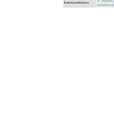
97 hoiuala 
Kaitsekorralduskava
kaitsekorra