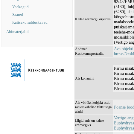
92/43/EMÜ I
(5130), lub
Veekogud
(6280), sin
Saared
kõrgrohustut
Kaitse eesmärgi kirjeldus
madalsoode 
Kaitsekorralduskavad
puiskarjamaa
Abimaterjalid
teelehe-mos
mosaiiklibl
(Vertigo ang
Ava objekt
Andmed
Keskkonnaportaalis:
https://kesk
Pärnu maako
Pärnu maak
Pärnu maak
Ala kohanimi
Pärnu maako
Pärnu maak
Ala või üksikobjekt asub
Poanse loo
rahvusvahelise tähtsusega
aladel
Vertigo ang
Liigid, mis on kaitse
Euphydryas 
eesmärgiks
Euphydryas 