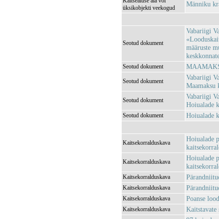
Kaitsealuse ala või
Männiku k
üksikobjekti veekogud
Vabariigi V
«Looduskait
Seotud dokument
määruste m
keskkonnatee
MAAMAKSU
Seotud dokument
Vabariigi V
Seotud dokument
Maamaksu k
Vabariigi V
Seotud dokument
Hoiualade k
Hoiualade k
Seotud dokument
Hoiualade p
Kaitsekorralduskava
kaitsekorra
Hoiualade p
Kaitsekorralduskava
kaitsekorra
Pärandniitu
Kaitsekorralduskava
Pärandniitu
Kaitsekorralduskava
Poanse lood
Kaitsekorralduskava
Kaitstavate
Kaitsekorralduskava