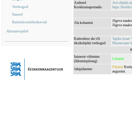
Andmed
Ava objekti 
Veekogud
Keskkonnaportaalis:
https://keskko
Saared
Jõgeva maakon
Kaitsekorralduskavad
Ala kohanimi
Jõgeva maakon
Abimaterjalid
Kaitsealuse ala või
Tapiku kraa
üksikobjekti veekogud
Mustassaare 
K
Inimeste viibimine
Lubatud
(liikumispiirang)
Piiratud
Keelat
Jahipidamine
augustini.