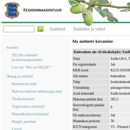
Andmed
Statistika ja viited
Ala andmete kuvamine
Avaleht
Kaitsealune ala või üksikobjekt: En
EELISe andmed
Nimi
Endla LKA, T
keskkonnaportaalis
On registriobjekt
Jah
Loe siit "Mis on EELIS?"
KKR kood
KLO1101030
Otsing ja artiklid
Ala staatus
kaitsealune
Tüüp
looduskaitsea
Kaitstavad alad
Vöönditüüp
piiranguvöön
Rahvusvahelise tähtsusega alad
Asub kaitsealal
Endla loodus
Üksikobjektid
Maismaa pindala (ha)
365,5
Siseveekogude pindala
Ürglooduse objektid
0
(ha)
Pärandkultuuriobjektid
On maksusoodustus
Jah
Maamaksu protsent
50
Pargid, puistud
IUCN kategooria
VI - Piiratud 
Liigid