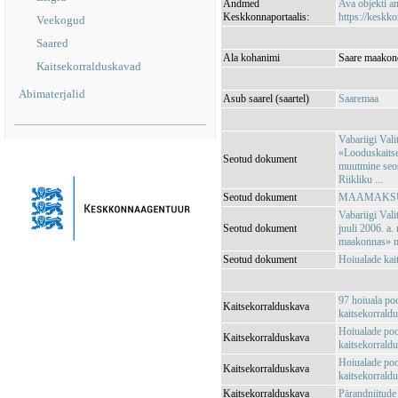
Andmed
Ava objekti 
Keskkonnaportaalis:
https://keskko
Veekogud
Saared
Ala kohanimi
Saare maakond
Kaitsekorralduskavad
Abimaterjalid
Asub saarel (saartel)
Saaremaa
Vabariigi Vali
«Looduskaitse
Seotud dokument
muutmine seos
Riikliku ...
Seotud dokument
MAAMAKSUSE
Vabariigi Vali
Seotud dokument
juuli 2006. a.
maakonnas» 
Seotud dokument
Hoiualade kai
97 hoiuala po
Kaitsekorralduskava
kaitsekorrald
Hoiualade poo
Kaitsekorralduskava
kaitsekorrald
Hoiualade poo
Kaitsekorralduskava
kaitsekorrald
Kaitsekorralduskava
Pärandniitude