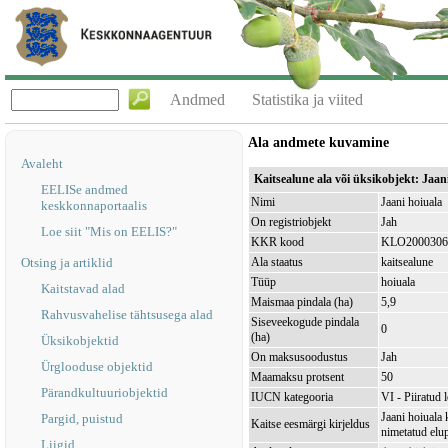
Andmed
Statistika ja viited
Ala andmete kuvamine
Avaleht
Kaitsealune ala või üksikobjekt: Jaa
EELISe andmed
Nimi
Jaani hoiuala
keskkonnaportaalis
On registriobjekt
Jah
Loe siit "Mis on EELIS?"
KKR kood
KLO2000306
Otsing ja artiklid
Ala staatus
kaitsealune
Tüüp
hoiuala
Kaitstavad alad
Maismaa pindala (ha)
5,9
Rahvusvahelise tähtsusega alad
Siseveekogude pindala
0
(ha)
Üksikobjektid
On maksusoodustus
Jah
Ürglooduse objektid
Maamaksu protsent
50
Pärandkultuuriobjektid
IUCN kategooria
VI - Piiratud 
Jaani hoiuala
Pargid, puistud
Kaitse eesmärgi kirjeldus
nimetatud elup
Liigid