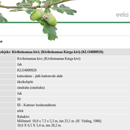
ne
ikobjekt: Kiviheinamaa kivi; (Kiviheinamaa Kärga kivi) (KLO4000926)
Kiviheinamaa kivi; (Kiviheinamaa Kärga kivi)
Jah
KLO4000926
kaitsealune - jääb kaitstavale alale
üksikobjekt
rändrahn (rändrahn)
Jah
50
III - Kaitstav loodusmälestis
nõrk
Rabakivi
Mõõtmed: 10,0 x 7,5 x 5,5 m, üm 25,1 m. (H. Viiding, 1986)
10,6 X 6,5 X 5,4 m, üm 28,2 m.