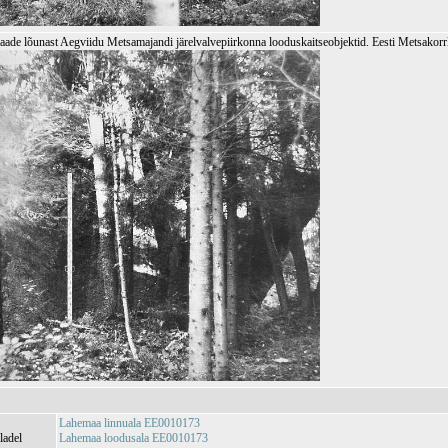
aade lõunast Aegviidu Metsamajandi järelvalvepiirkonna looduskaitseobjektid. Eesti Metsakor
Lahemaa linnuala EE0010173
ladel
Lahemaa loodusala EE0010173