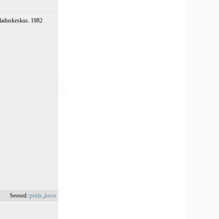
rladuskeskus. 1982
Seosed:
peida
,
kuva