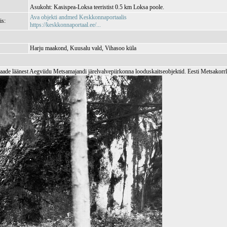
Asukoht: Kasispea-Loksa teeristist 0.5 km Loksa poole.
Ava objekti andmed Keskkonnaportaalis
is:
https://keskkonnaportaal.ee/...
Harju maakond, Kuusalu vald, Vihasoo küla
aade läänest Aegviidu Metsamajandi järelvalvepiirkonna looduskaitseobjektid. Eesti Metsakor