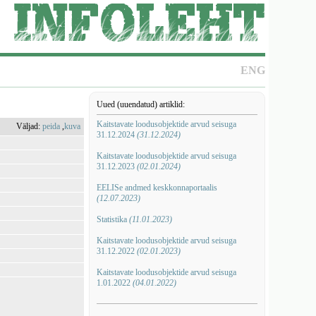
ENG
Uued (uuendatud) artiklid:
Kaitstavate loodusobjektide arvud seisuga
Väljad:
peida
,
kuva
31.12.2024
(31.12.2024)
Kaitstavate loodusobjektide arvud seisuga
31.12.2023
(02.01.2024)
EELISe andmed keskkonnaportaalis
(12.07.2023)
Statistika
(11.01.2023)
Kaitstavate loodusobjektide arvud seisuga
31.12.2022
(02.01.2023)
Kaitstavate loodusobjektide arvud seisuga
1.01.2022
(04.01.2022)