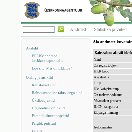
Andmed
Statistika ja viited
Ala andmete kuvami
Avaleht
Kaitsealune ala või üks
EELISe andmed
Nimi
keskkonnaportaalis
On registriobjekt
Loe siit "Mis on EELIS?"
KKR kood
Otsing ja artiklid
Ala staatus
Tüüp
Kaitstavad alad
Üksikobjekti tüüp
Rahvusvahelise tähtsusega alad
On maksusoodustus
Üksikobjektid
Maamaksu protsent
IUCN kategooria
Ürglooduse objektid
Elupaiga hinnang
Pärandkultuuriobjektid
Pargid, puistud
Iseloomustus
Liigid