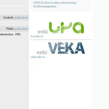
©EELIS (Eesti looduse infosüsteem),
Keskkonnaagentuur
Asukoht:
peida
,
kuva
Pildid:
peida
,
kuva
rladuskeskus. 1982
lva.eelis.ee
veka.eelis.ee